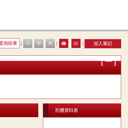
查詢結果
|
小
中
大
|
🖨️
✉️
|
加入筆記
形體資料表