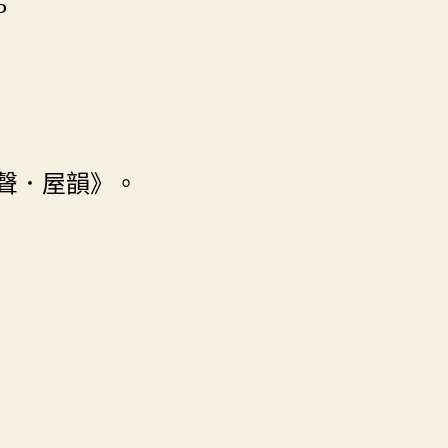
5
聲．屋韻》。