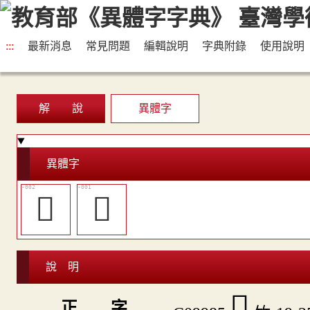
:::
最新消息
常見問題
編輯說明
字典附錄
使用說明
解 說
異體字
異體字
𥳛
𥷛
說 明
𥷼
正 字