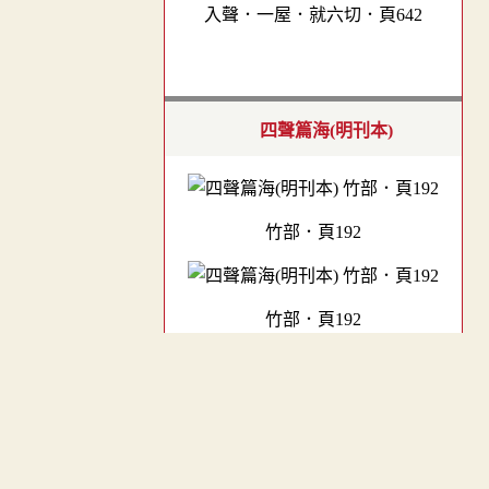
入聲．一屋．就六切．頁642
四聲篇海(明刊本)
竹部．頁192
竹部．頁192
︿
字彙補
TOP