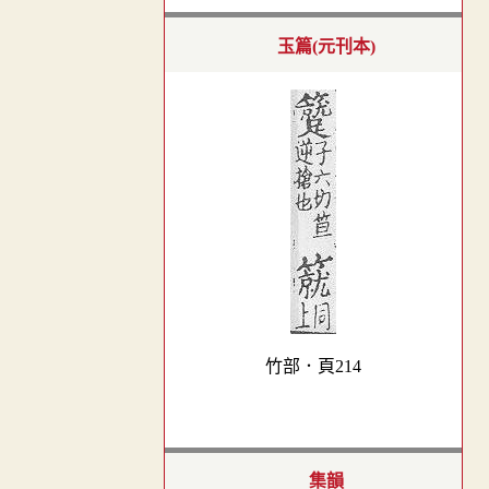
玉篇(元刊本)
竹部．頁214
集韻