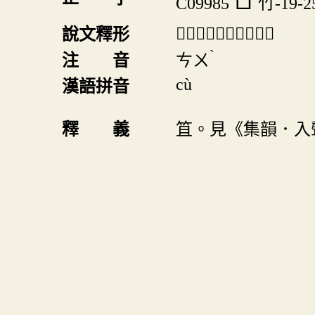
C09985
竹-19-2
「𥷼」《說文》不錄。
說文釋形
ˋ
注 音
ㄘㄨ
cù
漢語拼音
釋 義
笡。見《集韻．入