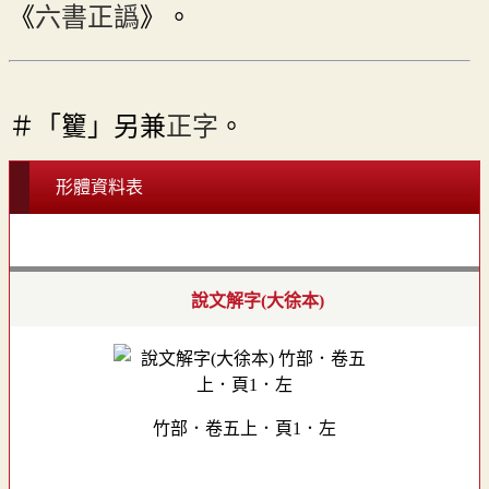
《
六書正譌
》。
＃「籰」另兼
正字
。
形體資料表
說文解字(大徐本)
竹部．卷五上．頁1．左