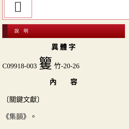
𧤯
說 明
異 體 字
籰
C09918-003
竹-20-26
內 容
〔關鍵文獻〕
《
集韻
》。