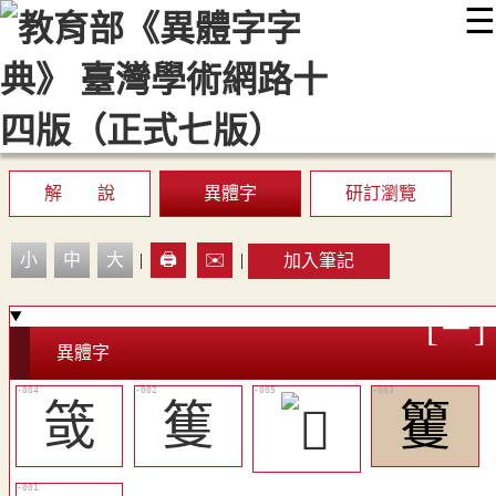
☰
:::
最新消息
常見問題
編輯說明
字典附錄
使用說明
顯示模式
網站導覽
EN
解 說
異體字
研訂瀏覽
小
中
大
|
🖨️
✉️
|
加入筆記
異體字
䈅
篗
籰