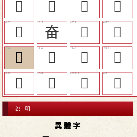
󱐆
󱐂
󱐀
󱐇
󱐁
奋
󱐉
󱐌
󱐈
󱐋
󱐊
󱐃
󱐍
󱐅
󱐄
󱐎
說 明
異 體 字