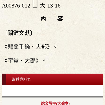
󱐈
A00876-012
大-13-16
內 容
〔關鍵文獻〕
《
龍龕手鑑
．大部》。
《
字彙
．大部》。
形體資料表
說文解字(大徐本)