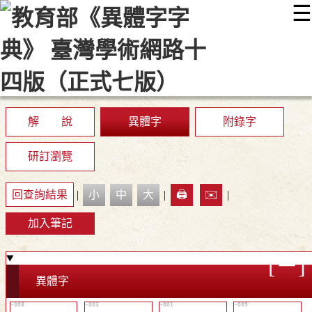
☰
:::
最新消息
常見問題
編輯說明
字典附錄
使用說明
顯示模式
網站導覽
EN
解 說
異體字
附錄字
研訂瀏覽
回查詢結果
|
小
中
大
|
🖨️
✉️
|
加入筆記
異體字