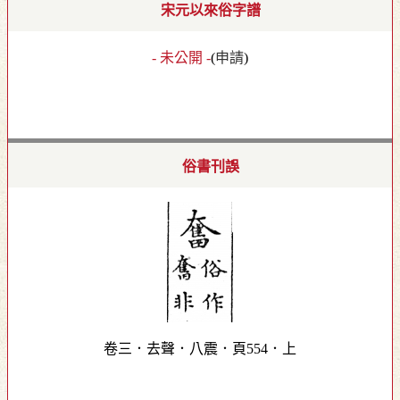
宋元以來俗字譜
- 未公開 -
(
申請
)
俗書刊誤
卷三．去聲．八震．頁554．上