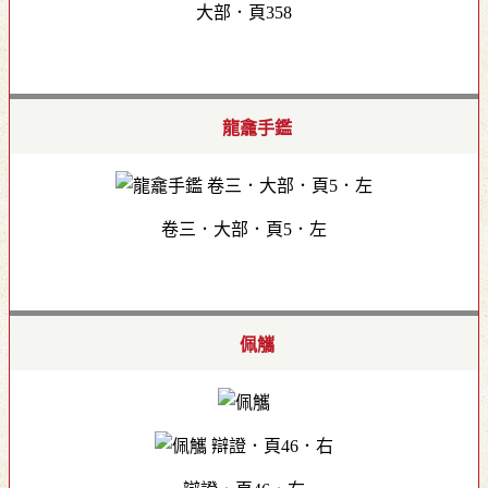
大部．頁358
龍龕手鑑
卷三．大部．頁5．左
佩觿