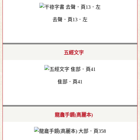
去聲．頁13．左
五經文字
隹部．頁41
龍龕手鏡(高麗本)