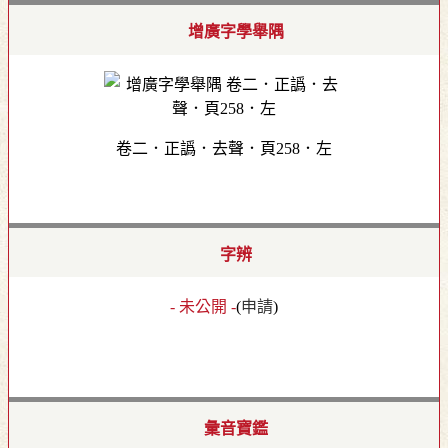
增廣字學舉隅
卷二．正譌．去聲．頁258．左
字辨
- 未公開 -
(
申請
)
彙音寶鑑