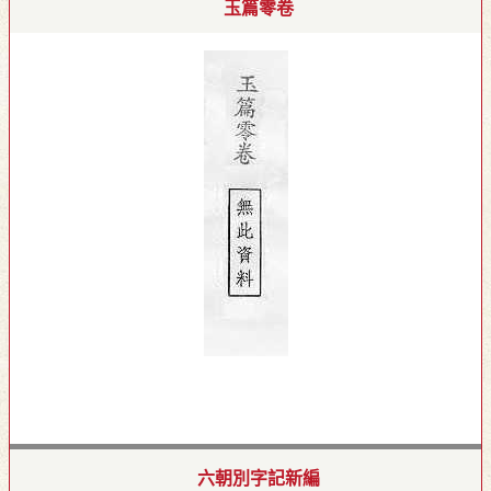
玉篇零卷
六朝別字記新編