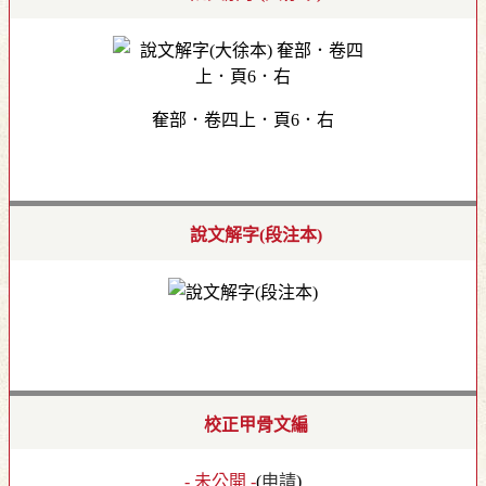
奞部．卷四上．頁6．右
說文解字(段注本)
校正甲骨文編
- 未公開 -
(
申請
)