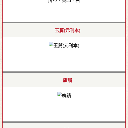
辯證．頁46．右
玉篇(元刊本)
廣韻