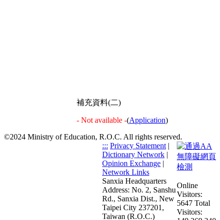
補充資料(二)
- Not available -
(
Application
)
©2024 Ministry of Education, R.O.C. All rights reserved.
:::
Privacy Statement
|
Dictionary Network
|
Opinion Exchange
|
Network Links
Sanxia Headquarters
Online
Address: No. 2, Sanshu
Visitors:
Rd., Sanxia Dist., New
5647
Total
Taipei City 237201,
Visitors:
Taiwan (R.O.C.)