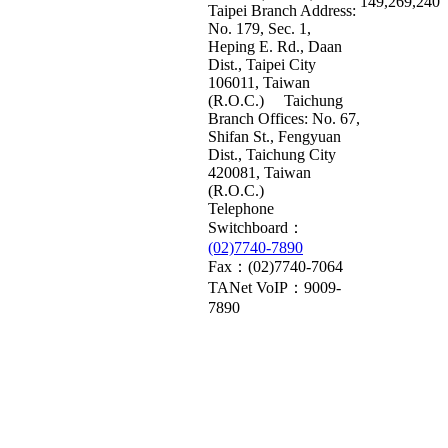
149,269,240
Taipei Branch Address:
No. 179, Sec. 1,
Heping E. Rd., Daan
Dist., Taipei City
106011, Taiwan
(R.O.C.)
Taichung
Branch Offices: No. 67,
Shifan St., Fengyuan
Dist., Taichung City
420081, Taiwan
(R.O.C.)
Telephone
Switchboard：
(02)7740-7890
Fax：(02)7740-7064
TANet VoIP：9009-
7890