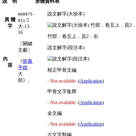
說 明
形體資料表
說文解字(大徐本)
A00875-
異 體
󱏷
011
字
大-13-
16
竹部．卷五上．頁2．右
〔關鍵
說文解字(段注本)
文獻〕
內
《
龍龕
容
手鏡
．
校正甲骨文編
大
部》。
- Not available -
(
Application
)
甲骨文字集釋
- Not available -
(
Application
)
金文編
- Not available -
(
Application
)
古文字類編