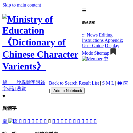
Skip to main content
☰
網站選單
:::
News
Editing
Instructions
Appendix
User Guide
Display
Mode
Sitemap
中
解 說
異體字
附錄
Back to Search Result List
|
S
M
L
|
🖨️
✉️
字
研訂瀏覽
|
Add to Notebook
異體字
匳
󱏼
󱏺
𡙗
󱏵
󱏶
󱏻
󱏹
󱏷
𢅸
𢊴
𣫢
籢
󱏽
𨕏
󱏿
󱏾
󱏸
󱏴
𨘰