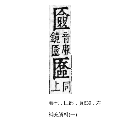
卷七．匚部．頁639．左
補充資料(一)