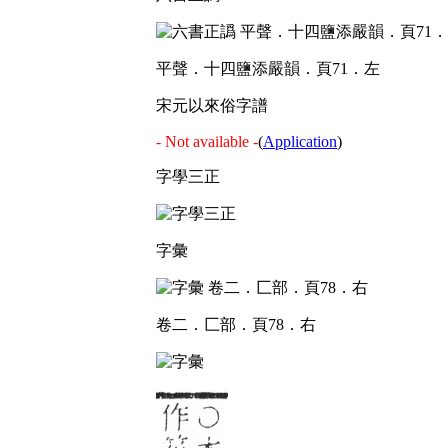
平聲．十四鹽添嚴韻．頁71．左
宋元以來俗字譜
- Not available -
(
Application
)
字學三正
字彙
卷二．匚部．頁78．右