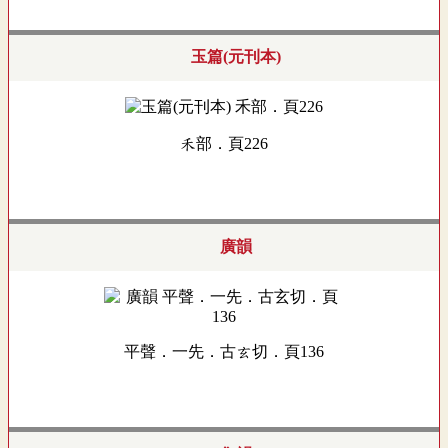
玉篇(元刊本)
禾部．頁226
廣韻
平聲．一先．古玄切．頁136