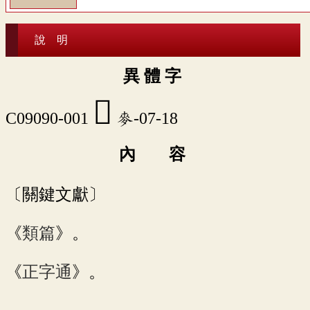
說 明
異 體 字
𪌭
C09090-001
麥-07-18
內 容
〔關鍵文獻〕
《
類篇
》。
《
正字通
》。