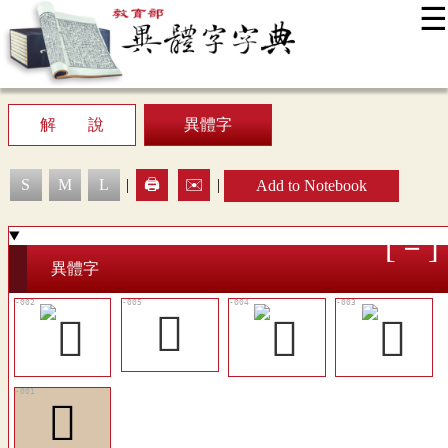
☰
:::
News
Editing Instructions
Appendix
User Guide
Display Mode
Sitemap
中
解 說
異體字
S
M
L
|
🖨️
✉️
|
Add to Notebook
異體字
𧆇
𪌭