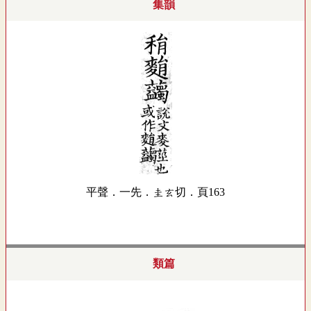
集韻
平聲．一先．圭玄切．頁163
類篇