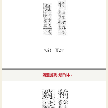
禾部．頁244
四聲篇海(明刊本)