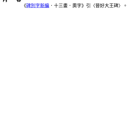
《
碑別字新編
．十三畫．奧字》引〈晉好大王碑〉。