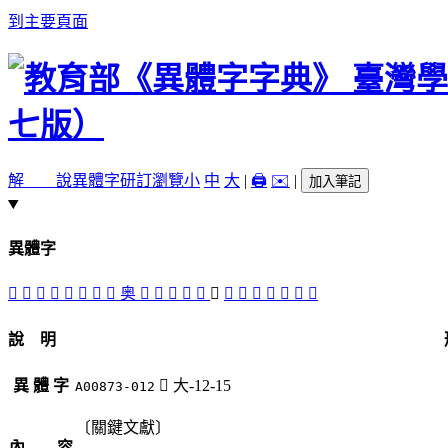
到主要頁面
解 說
異體字
研訂瀏覽
小
中
大
|
🖨️
✉️
|
加入筆記
異體字
󱏖
󱏠
𠆇
󱏜
󱏕
󱏘
󱏗
󱏢
奥
󱏤
󱏣
󱏟
󱏙
󱏝
󱏛
󱏞
󱏡
𡪃
𡪿
𢍢
󱏥
󱏚
說 明
異 體 字
󱏛
大-12-15
A00873-012
〔關鍵文獻〕
內 容