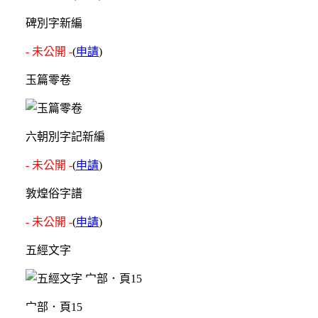
碑別字新編
- 未公開 -
(
申請
)
玉篇零卷
六朝別字記新編
- 未公開 -
(
申請
)
敦煌俗字譜
- 未公開 -
(
申請
)
五經文字
宀部．頁15