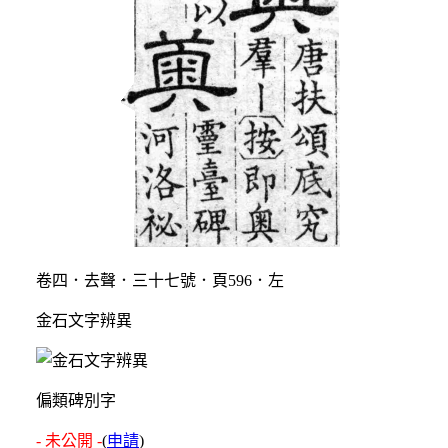
卷四．去聲．三十七號．頁596．左
金石文字辨異
偏類碑別字
- 未公開 -
(
申請
)