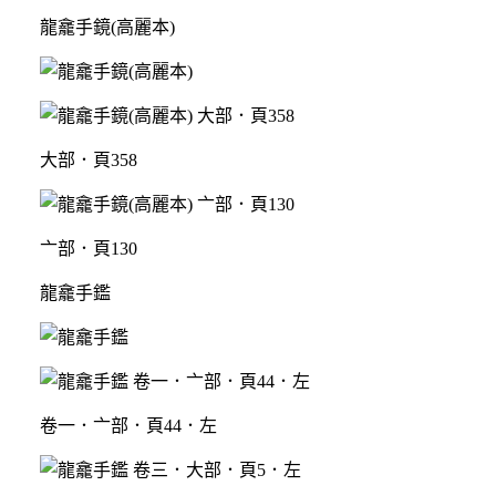
龍龕手鏡(高麗本)
大部．頁358
亠部．頁130
龍龕手鑑
卷一．亠部．頁44．左