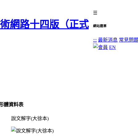
☰
網站選單
:::
最新消息
常見問
EN
形體資料表
說文解字(大徐本)