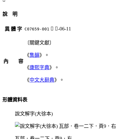
說 明
𤭃
瓦-06-11
異 體 字
C07659-001
〔關鍵文獻〕
《
集韻
》。
內 容
《
康熙字典
》。
《
中文大辭典
》。
形體資料表
說文解字(大徐本)
瓦部．卷一二下．頁9．右