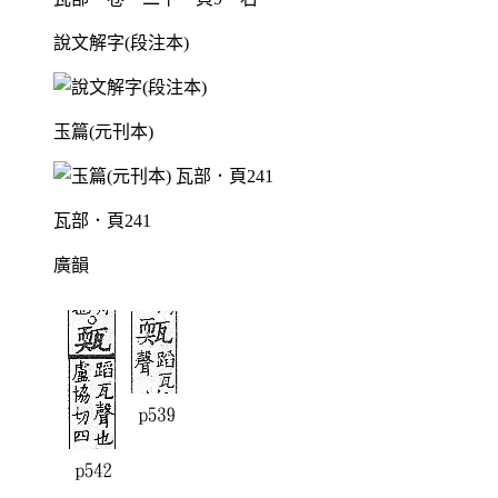
說文解字(段注本)
玉篇(元刊本)
瓦部．頁241
廣韻