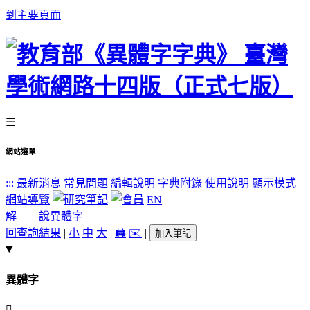
到主要頁面
☰
網站選單
:::
最新消息
常見問題
編輯說明
字典附錄
使用說明
顯示模式
網站導覽
EN
解 說
異體字
回查詢結果
|
小
中
大
|
🖨️
✉️
|
加入筆記
異體字
𤭃