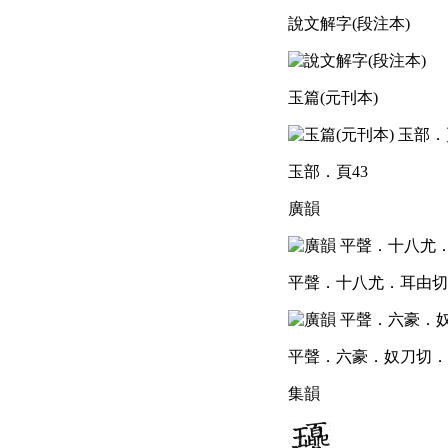
說文解字(段注本)
玉篇(元刊本)
玉部．頁43
廣韻
平聲．十八尤．耳由切．
平聲．六豪．奴刀切．頁
集韻