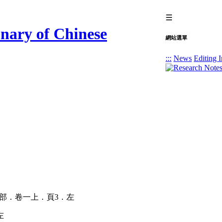
☰
網站選單
:::
News
Editing I
左