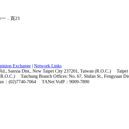
pinion Exchange
|
Network Links
Rd., Sanxia Dist., New Taipei City 237201, Taiwan (R.O.C.)
Taipei
(R.O.C.)
Taichung Branch Offices: No. 67, Shifan St., Fengyuan Di
ax：(02)7740-7064
TANet VoIP：9009-7890