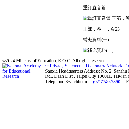
重訂直音篇
玉部．卷一．頁23
補充資料(一)
©2024 Ministry of Education, R.O.C. All rights reserved.
:::
Privacy Statement
|
Dictionary Network
|
O
Sanxia Headquarters Address: No. 2, Sanshu 
Rd., Daan Dist., Taipei City 106011, Taiwan 
Telephone Switchboard：
(02)7740-7890
F