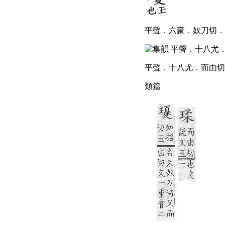
平聲．六豪．奴刀切．頁
平聲．十八尤．而由切．
類篇