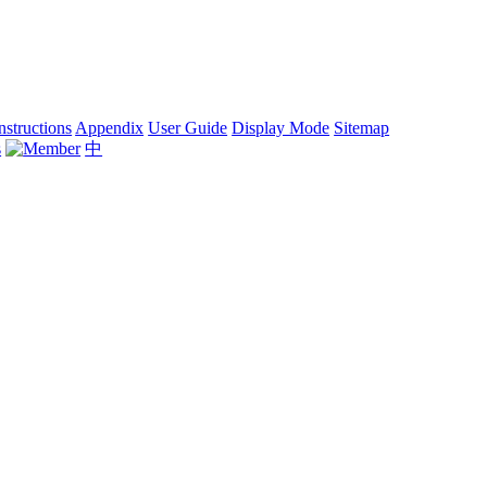
nstructions
Appendix
User Guide
Display Mode
Sitemap
中