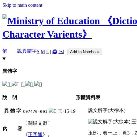
Skip to main content
解 說
異體字
S
M
L
|
🖨️
✉️
|
Add to Notebook
異體字
𤫕
說 明
形體資料表
說文解字(大徐本)
異 體 字
玉-15-19
C07470-001
〔關鍵文獻〕
內 容
玉部．卷一上．頁3．
《
正字通
》。