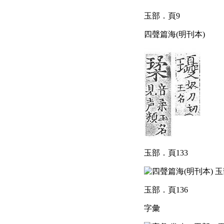
玉部．頁9
四聲篇海(明刊本)
玉部．頁133
玉部．頁136
字彙