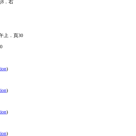
0
tion
)
tion
)
tion
)
tion
)