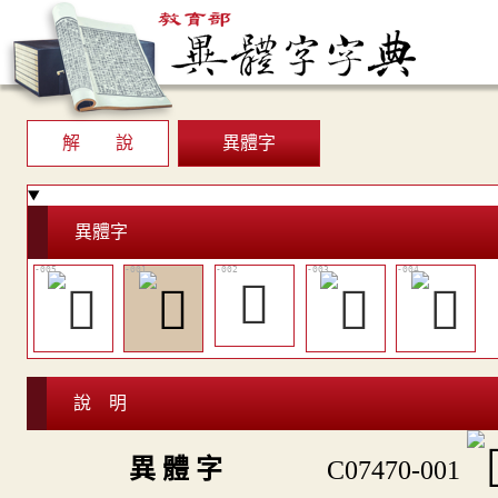
解 說
異體字
異體字
𤫕
說 明
異 體 字
C07470-001