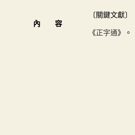
〔關鍵文獻〕
內 容
《
正字通
》。