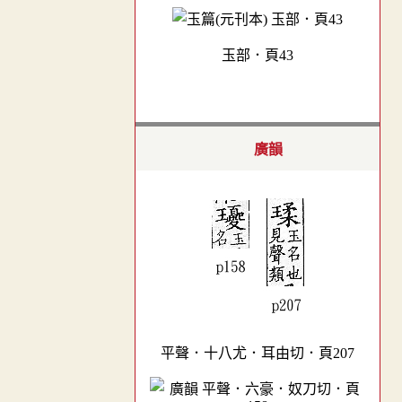
玉部．頁43
廣韻
平聲．十八尤．耳由切．頁207