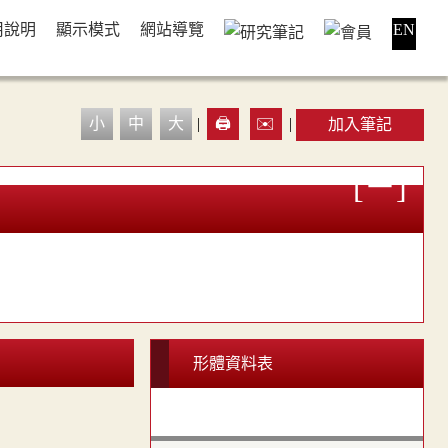
用說明
顯示模式
網站導覽
EN
小
中
大
|
🖨️
✉️
|
加入筆記
形體資料表