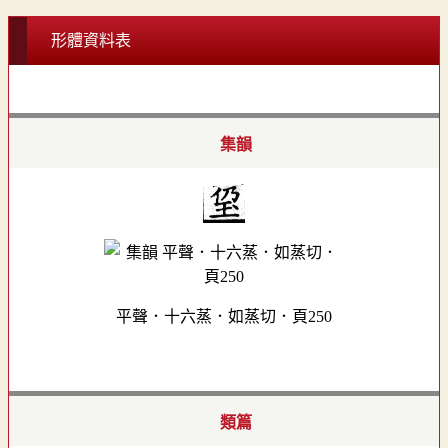
形體資料表
集韻
平聲．十六蒸．如蒸切．頁250
類篇