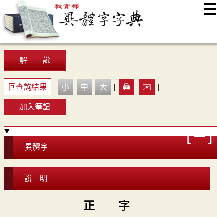
☰
:::
最新消息
常見問題
編輯說明
字典附錄
使用說明
顯示模式
網站導覽
EN
解 說
回查詢結果
|
小
中
大
|
🖨️
✉️
|
加入筆記
異體字
說 明
正 字