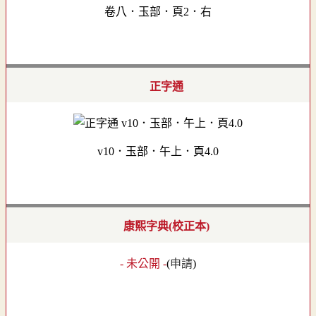
卷八．玉部．頁2．右
正字通
v10．玉部．午上．頁4.0
康熙字典(校正本)
- 未公開 -
(
申請
)