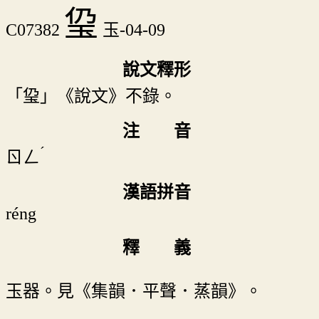
㺱
C07382
玉-04-09
說文釋形
「㺱」《說文》不錄。
注 音
ˊ
ㄖㄥ
漢語拼音
réng
釋 義
玉器。見《集韻．平聲．蒸韻》。