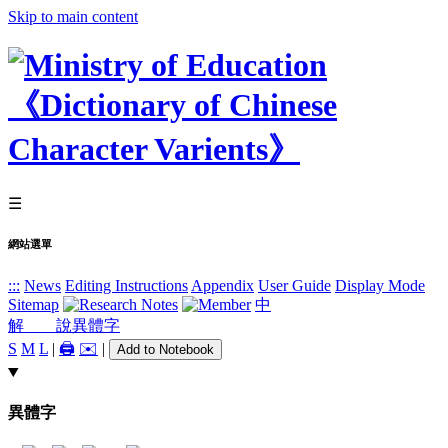
Skip to main content
☰
網站選單
:::
News
Editing Instructions
Appendix
User Guide
Display Mode
Sitemap
中
解 說
異體字
S
M
L
|
🖨️
✉️
|
Add to Notebook
異體字