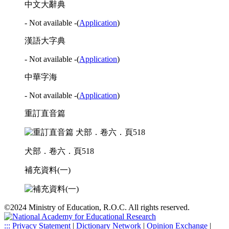
中文大辭典
- Not available -
(
Application
)
漢語大字典
- Not available -
(
Application
)
中華字海
- Not available -
(
Application
)
重訂直音篇
犬部．卷六．頁518
補充資料(一)
©2024 Ministry of Education, R.O.C. All rights reserved.
:::
Privacy Statement
|
Dictionary Network
|
Opinion Exchange
|