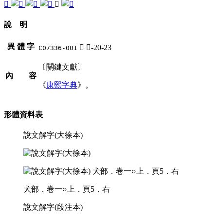
𤡤
𤣜
說 明
異 體 字
𤣜
犬-20-23
C07336-001
〔關鍵文獻〕
內 容
《
康熙字典
》。
形體資料表
說文解字(大徐本)
犬部．卷一○上．頁5．右
說文解字(段注本)