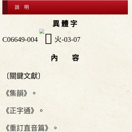
說 明
異 體 字
C06649-004
火-03-07
內 容
〔關鍵文獻〕
《
集韻
》。
《
正字通
》。
《
重訂直音篇
》。