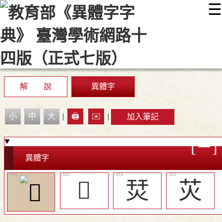
☰
:::
最新消息
常見問題
編輯說明
字典附錄
使用說明
顯示模式
網站導覽
EN
解 說
異體字
小
中
大
|
🖨️
✉️
|
加入筆記
異體字
𤇇
烎
苂