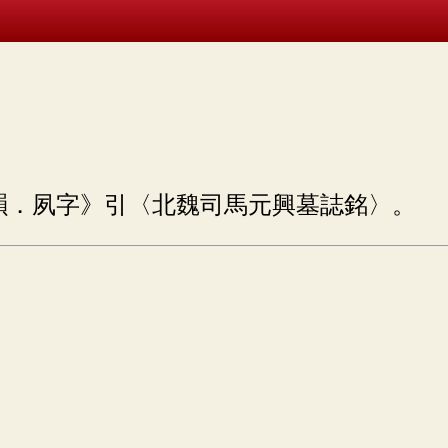
韻．夙字》引〈北魏司馬元興墓誌銘〉。