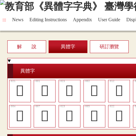
:::
News
Editing Instructions
Appendix
User Guide
Disp
解 說
異體字
研訂瀏覽
異體字
󱋇
𠈇
󱋉
𠉦
󱋁
󱊽
𡖕
󱋅
󱊾
󱋈