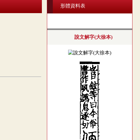
形體資料表
說文解字(大徐本)