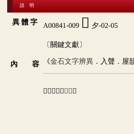
說 明
𡖆
異 體 字
A00841-009
夕-02-05
〔關鍵文獻〕
《
金石文字辨異
．入聲．屋
內 容
⇒「𡕠」之
異體
。