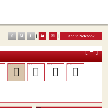
S
M
L
|
🖨️
✉️
|
Add to Notebook

𡖆
𡖊
󱋀
󱊿