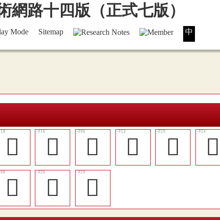
lay Mode
Sitemap
中
󱋄
󱋃
𠘵
󱋂
󱋋

𣦽
󱋌
󱋆