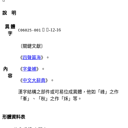
說 明
異 體
𣯽
毛-12-16
C06025-001
字
〔關鍵文獻〕
《
四聲篇海
》。
內
《
字彙補
》。
容
《
中文大辭典
》。
漢字結構之部件或可易位成異體，他如「峰」之作
「峯」、「秋」之作「秌」等。
形體資料表