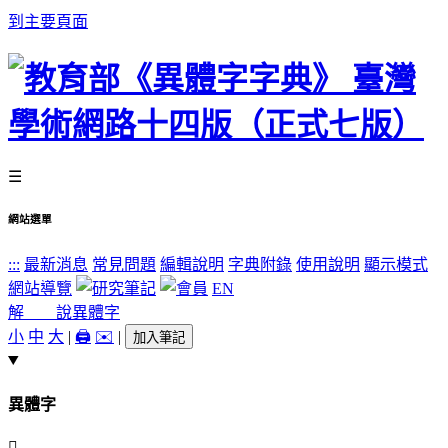
到主要頁面
☰
網站選單
:::
最新消息
常見問題
編輯說明
字典附錄
使用說明
顯示模式
網站導覽
EN
解 說
異體字
小
中
大
|
🖨️
✉️
|
加入筆記
異體字
𣯽