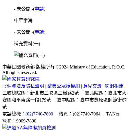
- 未公開 -
(
申請
)
中華字海
- 未公開 -
(
申請
)
補充資料(一)
中華民國教育部 版權所有 ©2024 Ministry of Education, R.O.C.
All rights reserved.
:::
個資法及隱私聲明
|
辭典公眾授權網
|
意見交流
|
網網相連
三峽總院區：新北市三峽區三樹路2號
臺北院區：臺北市大
安區和平東路一段179號
臺中院區：臺中市豐原區師範街67
號
電話總機：
(02)7740-7890
傳真：(02)7740-7064
TANet
VoIP：9009-7890