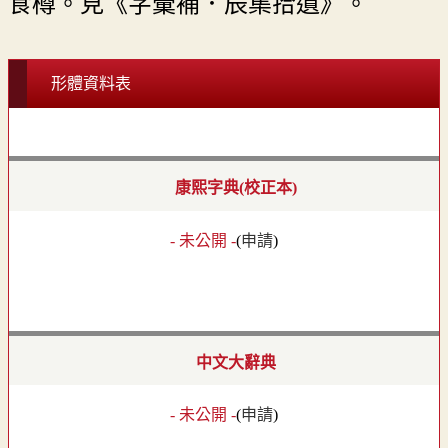
食樽。見《字彙補．辰集拾遺》。
形體資料表
康熙字典(校正本)
- 未公開 -
(
申請
)
中文大辭典
- 未公開 -
(
申請
)