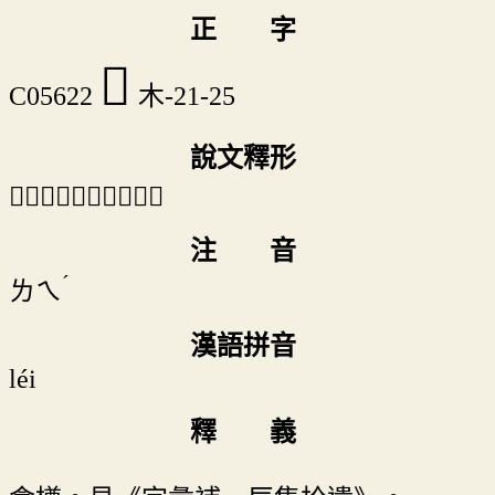
正 字
𣡧
C05622
木-21-25
說文釋形
「𣡧」《說文》不錄。
注 音
ˊ
ㄌㄟ
漢語拼音
léi
釋 義