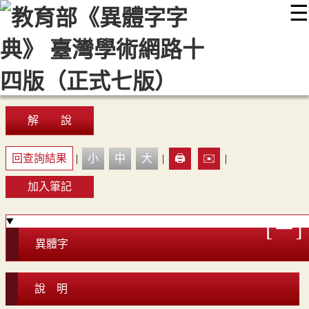
☰
:::
最新消息
常見問題
編輯說明
字典附錄
使用說明
顯示模式
網站導覽
EN
解 說
回查詢結果
|
小
中
大
|
🖨️
✉️
|
加入筆記
異體字
說 明