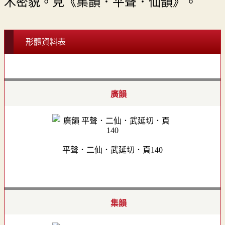
木密貌。見《集韻．平聲．仙韻》。
形體資料表
廣韻
平聲．二仙．武延切．頁140
集韻