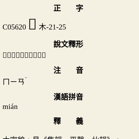
正 字
𣡠
C05620
木-21-25
說文釋形
「𣡠」《說文》不錄。
注 音
ˊ
ㄇㄧㄢ
漢語拼音
mián
釋 義