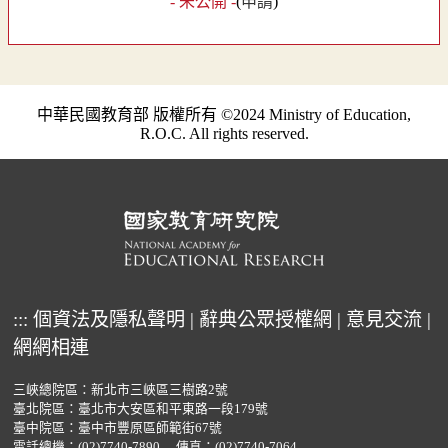
- 未公開 -
(
申請
)
中華民國教育部 版權所有 ©2024 Ministry of Education,
R.O.C. All rights reserved.
:::
個資法及隱私聲明
|
辭典公眾授權網
|
意見交流
|
網網相連
三峽總院區：新北市三峽區三樹路2號
臺北院區：臺北市大安區和平東路一段179號
臺中院區：臺中市豐原區師範街67號
電話總機：
(02)7740-7890
傳真：(02)7740-7064