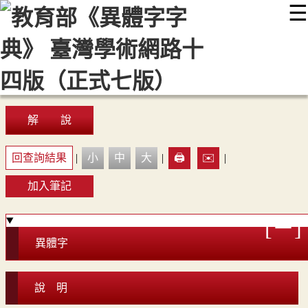
☰
:::
最新消息
常見問題
編輯說明
字典附錄
使用說明
顯示模式
網站導覽
EN
解 說
回查詢結果
|
小
中
大
|
🖨️
✉️
|
加入筆記
異體字
說 明