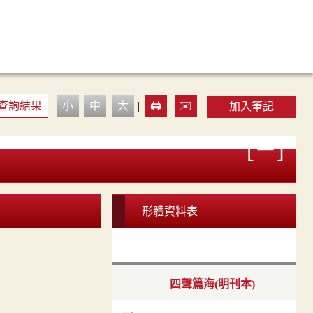
查詢結果
|
小
中
大
|
🖨️
✉️
|
加入筆記
形體資料表
四聲篇海(明刊本)