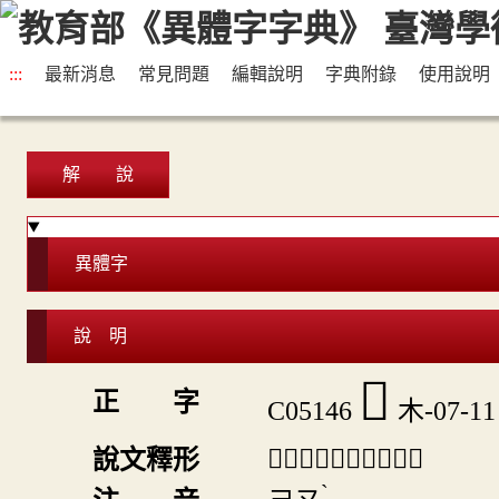
:::
最新消息
常見問題
編輯說明
字典附錄
使用說明
解 說
異體字
說 明
𣒻
正 字
C05146
木-07-11
「𣒻」《說文》不錄。
說文釋形
ˋ