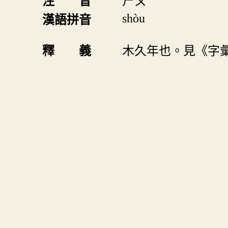
注 音
ㄕㄡ
shòu
漢語拼音
釋 義
木久年也。見《字