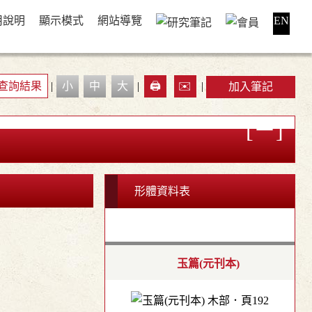
用說明
顯示模式
網站導覽
EN
查詢結果
|
小
中
大
|
🖨️
✉️
|
加入筆記
形體資料表
玉篇(元刊本)