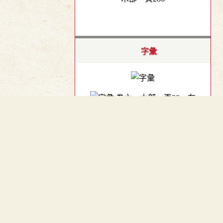
字彙
卷六．木部．頁20．左
︿
TOP
正字通
v8．木部．辰中．頁5.0