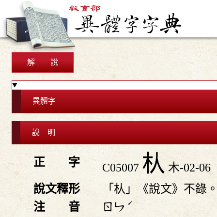
解 說
異體字
說 明
朲
正 字
C05007
木-02-06
說文釋形
「朲」《說文》不錄
ˊ
注 音
ㄖㄣ