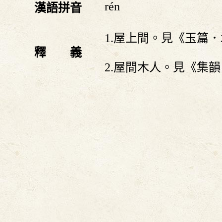
rén
漢語拼音
1.屋上間。見《玉篇
釋 義
2.屋間木人。見《集