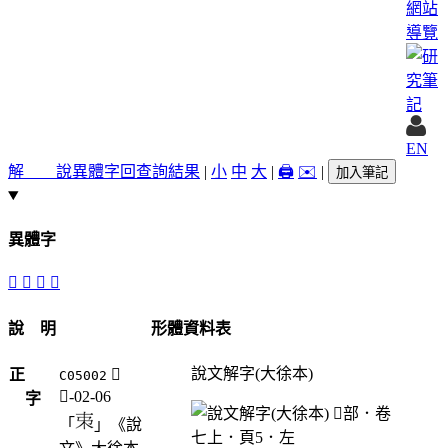
網站
導覽
EN
解 說
異體字
回查詢結果
|
小
中
大
|
🖨️
✉️
|
加入筆記
異體字
󺁅
𢉫
󺁄
𣐺
說 明
形體資料表
說文解字(大徐本)
正
𣎺
C05002
木-02-06
字
「
」《說