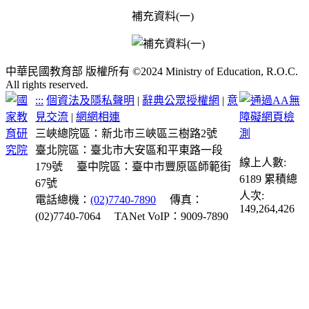
補充資料(一)
中華民國教育部 版權所有 ©2024 Ministry of Education, R.O.C.
All rights reserved.
:::
個資法及隱私聲明
|
辭典公眾授權網
|
意
見交流
|
網網相連
三峽總院區：新北市三峽區三樹路2號
臺北院區：臺北市大安區和平東路一段
線上人數:
179號
臺中院區：臺中市豐原區師範街
6189
累積總
67號
人次:
電話總機：
(02)7740-7890
傳真：
149,264,426
(02)7740-7064
TANet VoIP：9009-7890