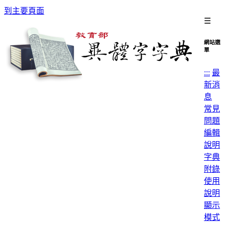
到主要頁面
☰
網站選
單
:::
最
新消
息
常見
問題
編輯
說明
字典
附錄
使用
說明
顯示
模式