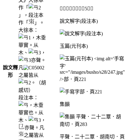
文》大徐本
作「
𣎺部．卷七上．頁5．左
」，段注本
說文解字(段注本)
作「
」。
大徐本：
，木垂
華實。从
玉篇(元刊本)
木、
，
亦聲。
說文釋
凡
形
之屬皆从
。（胡
感切）
部．頁221
段注本：
集韻
，木垂
華實也。从
木、
，
亦聲。凡
之屬皆从
平聲．二十二覃．胡南切．頁