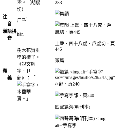
。（胡感
283
切）
注
ˋ
ㄏㄢ
音
漢語拼
hàn
音
上聲．四十八感．戶感切．頁
445
樹木花實垂
墜的樣子。
類篇
《說文解
釋
字．卩
義
部》：「
，
木垂華
部．頁240
實。」
四聲篇海(明刊本)