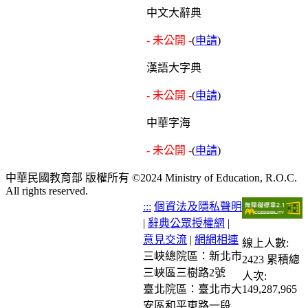
中文大辭典
- 未公開 -
(
申請
)
漢語大字典
- 未公開 -
(
申請
)
中華字海
- 未公開 -
(
申請
)
中華民國教育部 版權所有 ©2024 Ministry of Education, R.O.C.
All rights reserved.
:::
個資法及隱私聲明
|
辭典公眾授權網
|
意見交流
|
網網相連
線上人數:
三峽總院區：新北市
2423
累積總
三峽區三樹路2號
人次:
臺北院區：臺北市大
149,287,965
安區和平東路一段