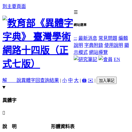
到主要頁面
☰
網站選單
:::
最新消息
常見問題
編輯
說明
字典附錄
使用說明
顯
示模式
網站導覽
EN
解 說
異體字
回查詢結果
|
小
中
大
|
🖨️
✉️
|
加入筆記
異體字
󺀻
說 明
形體資料表