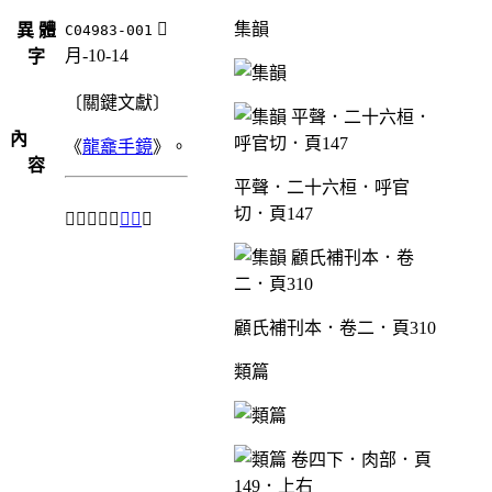
󺀻
集韻
異 體
C04983-001
月-10-14
字
〔關鍵文獻〕
內
《
龍龕手鏡
》。
容
平聲．二十六桓．呼官
切．頁147
⇒「𦝲」之
異體
。
顧氏補刊本．卷二．頁310
類篇