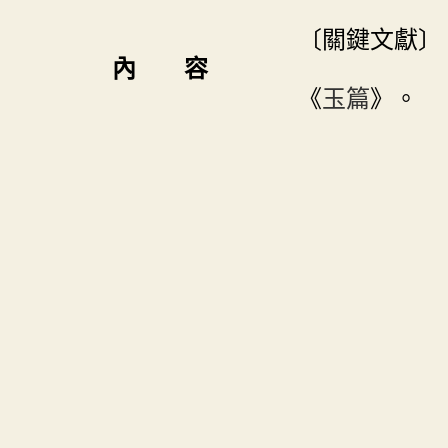
〔關鍵文獻〕
內 容
《
玉篇
》。