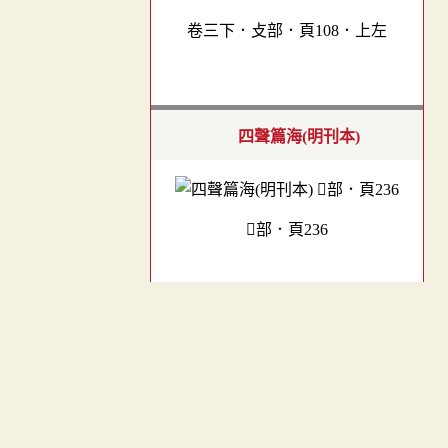
卷三下．攴部．頁108．上左
四聲篇海(明刊本)
部．頁236
字彙
︿
TOP
卷五．攴部．頁73．左