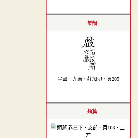
集韻
平聲．九麻．莊加切．頁205
類篇