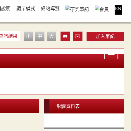
用說明
顯示模式
網站導覽
EN
查詢結果
|
小
中
大
|
🖨️
✉️
|
加入筆記
形體資料表