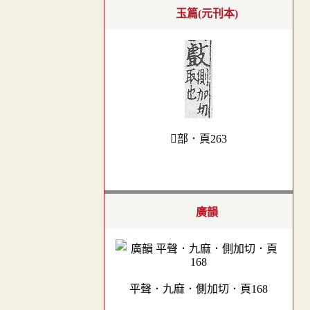
玉篇(元刊本)
部．頁263
廣韻
平聲．九麻．側加切．頁168