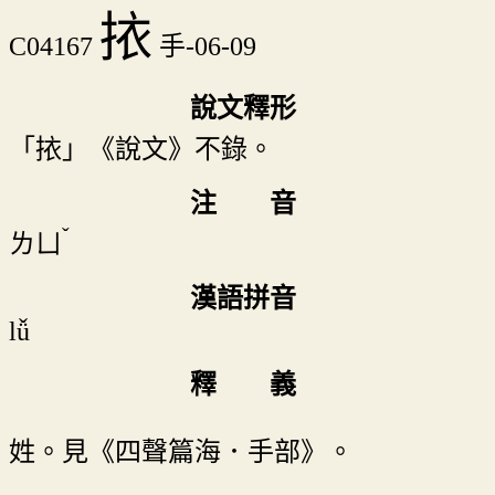
挔
C04167
手-06-09
說文釋形
「挔」《說文》不錄。
注 音
ˇ
ㄌㄩ
漢語拼音
lǚ
釋 義
姓。見《四聲篇海．手部》。