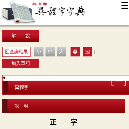
☰
:::
最新消息
常見問題
編輯說明
字典附錄
使用說明
顯示模式
網站導覽
EN
解 說
回查詢結果
|
小
中
大
|
🖨️
✉️
|
加入筆記
異體字
說 明
正 字