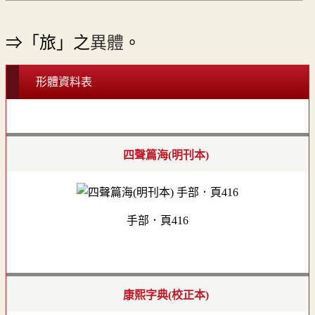
⇒「旅」之
異體
。
形體資料表
四聲篇海(明刊本)
手部．頁416
康熙字典(校正本)