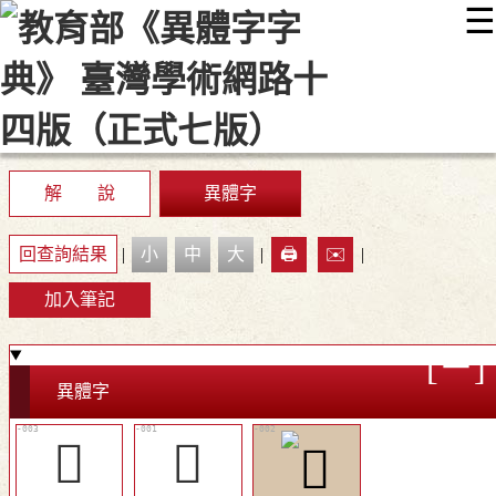
☰
:::
最新消息
常見問題
編輯說明
字典附錄
使用說明
顯示模式
網站導覽
EN
解 說
異體字
回查詢結果
|
小
中
大
|
🖨️
✉️
|
加入筆記
異體字
󷥕
𢫂