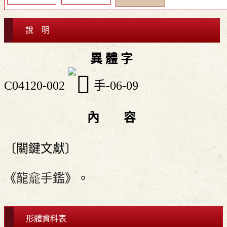
說 明
異 體 字
C04120-002
手-06-09
內 容
〔關鍵文獻〕
《
龍龕手鑑
》。
形體資料表