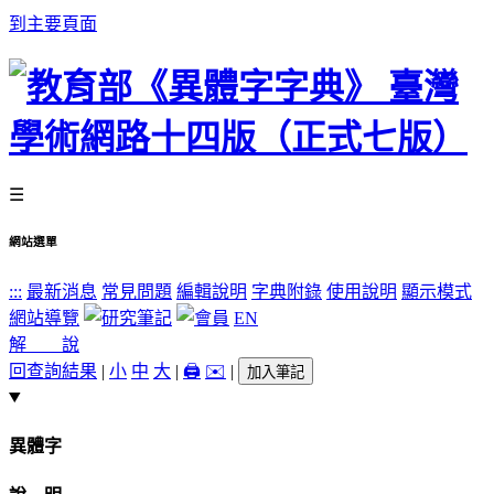
到主要頁面
☰
網站選單
:::
最新消息
常見問題
編輯說明
字典附錄
使用說明
顯示模式
網站導覽
EN
解 說
回查詢結果
|
小
中
大
|
🖨️
✉️
|
加入筆記
異體字