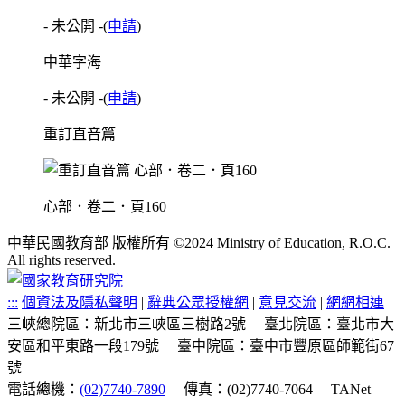
- 未公開 -
(
申請
)
中華字海
- 未公開 -
(
申請
)
重訂直音篇
心部．卷二．頁160
中華民國教育部 版權所有 ©2024 Ministry of Education, R.O.C.
All rights reserved.
:::
個資法及隱私聲明
|
辭典公眾授權網
|
意見交流
|
網網相連
三峽總院區：新北市三峽區三樹路2號
臺北院區：臺北市大
安區和平東路一段179號
臺中院區：臺中市豐原區師範街67
號
電話總機：
(02)7740-7890
傳真：(02)7740-7064
TANet