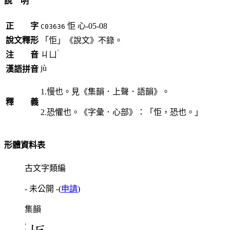
說 明
正 字
怇
心-05-08
C03636
說文釋形
「怇」《說文》不錄。
ˋ
注 音
ㄐㄩ
jù
漢語拼音
1.慢也。見《集韻．上聲．語韻》。
釋 義
2.恐懼也。《字彙．心部》：「怇，恐也。」
形體資料表
古文字類編
- 未公開 -
(
申請
)
集韻