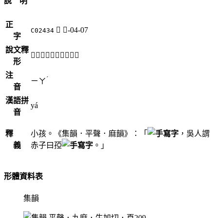
說 明
正
𤘅
子-04-07
C02434
字
說文釋
「𤘅」《說文》不錄。
形
注
ˊ
ㄧㄚ
音
漢語拼
yá
音
釋
小孩。《集韻．平聲．麻韻》：「
，吳人謂
義
赤子曰孲
。」
形體資料表
集韻