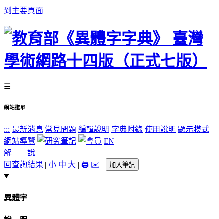
到主要頁面
☰
網站選單
:::
最新消息
常見問題
編輯說明
字典附錄
使用說明
顯示模式
網站導覽
EN
解 說
回查詢結果
|
小
中
大
|
🖨️
✉️
|
加入筆記
異體字