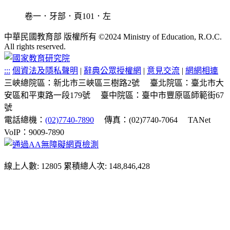
卷一．牙部．頁101．左
中華民國教育部 版權所有 ©2024 Ministry of Education, R.O.C.
All rights reserved.
:::
個資法及隱私聲明
|
辭典公眾授權網
|
意見交流
|
網網相連
三峽總院區：新北市三峽區三樹路2號
臺北院區：臺北市大
安區和平東路一段179號
臺中院區：臺中市豐原區師範街67
號
電話總機：
(02)7740-7890
傳真：(02)7740-7064
TANet
VoIP：9009-7890
線上人數: 12805
累積總人次: 148,846,428