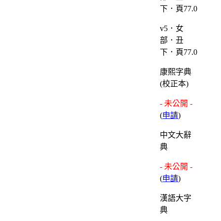
v5．女
部．丑
下．頁77.0
康熙字典
(校正本)
- 未公開 -
(
申請
)
中文大辭
典
- 未公開 -
(
申請
)
漢語大字
典