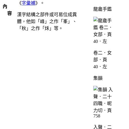
《
字彙補
》。
內
龍龕手鑑
容
漢字結構之部件或可易位成異
體，他如「峰」之作「峯」、
「秋」之作「秌」等。
卷二．女
部．頁
40．左
集韻
入聲．二