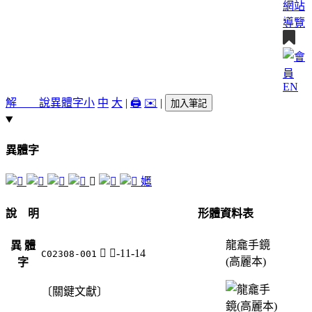
網站
導覽
EN
解 說
異體字
小
中
大
|
🖨️
✉️
|
加入筆記
異體字
𡠷
嬺
說 明
形體資料表
龍龕手鏡
異 體
𡠷
女-11-14
C02308-001
(高麗本)
字
〔關鍵文獻〕