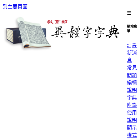
到主要頁面
☰
網站選
單
:::
最
新消
息
常見
問題
編輯
說明
字典
附錄
使用
說明
顯示
模式