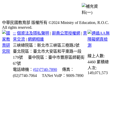
中華民國教育部 版權所有 ©2024 Ministry of Education, R.O.C.
All rights reserved.
:::
個資法及隱私聲明
|
辭典公眾授權網
|
意
見交流
|
網網相連
三峽總院區：新北市三峽區三樹路2號
臺北院區：臺北市大安區和平東路一段
線上人數:
179號
臺中院區：臺中市豐原區師範街
4460
累積總
67號
人次:
電話總機：
(02)7740-7890
傳真：
149,071,573
(02)7740-7064
TANet VoIP：9009-7890