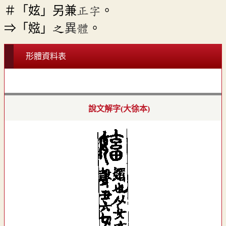
＃「妶」另兼
正字
。
⇒「娹」之
異體
。
形體資料表
說文解字(大徐本)