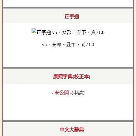
正字通
v5．女部．丑下．頁71.0
康熙字典(校正本)
- 未公開 -
(
申請
)
中文大辭典