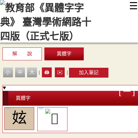
☰
:::
最新消息
常見問題
編輯說明
字典附錄
使用說明
顯示模式
網站導覽
EN
解 說
異體字
小
中
大
|
🖨️
✉️
|
加入筆記
異體字
妶