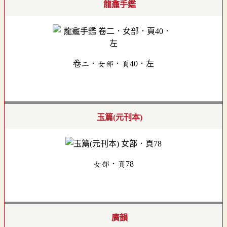
龍龕手鑑
卷二．女部．頁40．左
玉篇(元刊本)
女部．頁78
廣韻