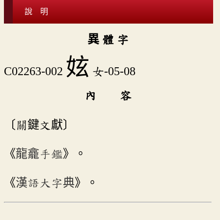
說 明
異 體 字
妶
C02263-002
女-05-08
內 容
〔關鍵文獻〕
《
龍龕手鑑
》。
《
漢語大字典
》。