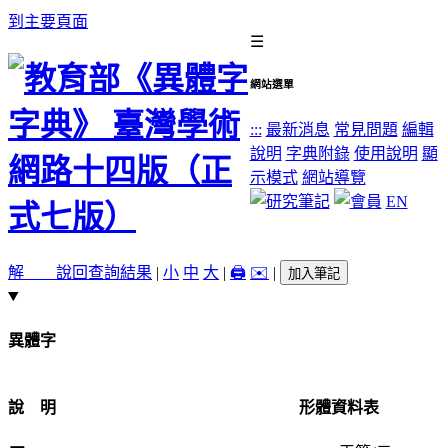
到主要頁面
☰
網站選單
:::
最新消息
常見問題
編輯
說明
字典附錄
使用說明
顯
示模式
網站導覽
EN
解 說
回查詢結果
|
小
中
大
|
🖨️
✉️
|
加入筆記
異體字
說 明
形體資料表