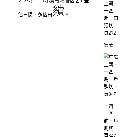
》：「小賈轉物而估之，全
上聲．
十四
估曰掇，多估曰
。」
賄．口
猥切．
頁272
集韻
上聲．
十四
賄．戶
賄切．
頁347