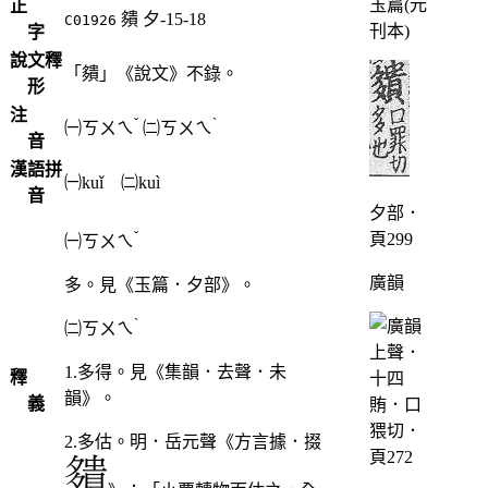
玉篇(元
正
㚍
夕-15-18
C01926
刊本)
字
說文釋
「㚍」《說文》不錄。
形
注
ˇ
ˋ
㈠
ㄎㄨㄟ
㈡
ㄎㄨㄟ
音
漢語拼
㈠kuǐ ㈡kuì
音
夕部．
ˇ
頁299
㈠
ㄎㄨㄟ
廣韻
多。見《玉篇．夕部》。
ˋ
㈡
ㄎㄨㄟ
1.多得。見《集韻．去聲．未
釋
韻》。
義
2.多估。明．岳元聲《方言據．掇