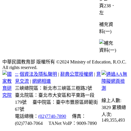
頁238．
左
補充資
料(一)
中華民國教育部 版權所有 ©2024 Ministry of Education, R.O.C.
All rights reserved.
:::
個資法及隱私聲明
|
辭典公眾授權網
|
意
見交流
|
網網相連
三峽總院區：新北市三峽區三樹路2號
臺北院區：臺北市大安區和平東路一段
線上人數:
179號
臺中院區：臺中市豐原區師範街
3829
累積總
67號
人次:
電話總機：
(02)7740-7890
傳真：
149,355,493
(02)7740-7064
TANet VoIP：9009-7890