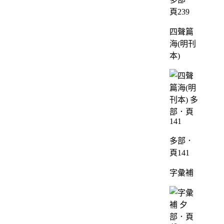
頁239
四聲篇
海(明刊
本)
多部．
頁141
字彙補