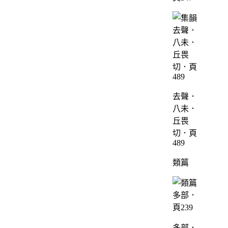
去聲．
八未．
丘畏
切．頁
489
類篇
多部．