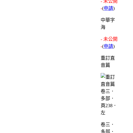
- 未公開
-
(
申請
)
中華字
海
- 未公開
-
(
申請
)
重訂直
音篇
卷三．
多部．