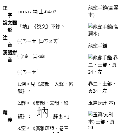
龍龕手鏡(高麗
正
㘨
土-04-07
C01617
本)
字
說文釋
「㘨」《說文》不錄。
形
注
ˋ
ˋ
㈠
ㄋㄧㄝ
㈡
ㄎㄨㄞ
音
龍龕手鑑
漢語拼
㈠niè ㈡kuài
音
ˋ
㈠
ㄋㄧㄝ
卷二．土部．
1.深。見《廣韻．入聲．帖
頁24．左
韻》。
玉篇(元刊本)
2.靜。《集韻．去韻．祭
釋
韻》：「
，靜也。」
義
3.空。《廣雅疏證．卷三