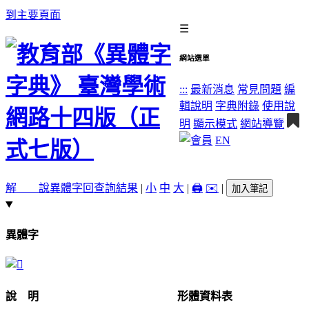
到主要頁面
☰
網站選單
:::
最新消息
常見問題
編
輯說明
字典附錄
使用說
明
顯示模式
網站導覽
EN
解 說
異體字
回查詢結果
|
小
中
大
|
🖨️
✉️
|
加入筆記
異體字
說 明
形體資料表