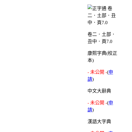
卷二．土部．
丑中．頁7.0
康熙字典(校正
本)
- 未公開 -
(
申
請
)
中文大辭典
- 未公開 -
(
申
請
)
漢語大字典