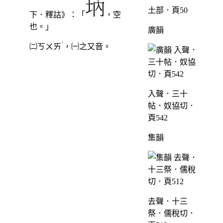
土部．頁50
下．釋詁》：「
，空
也。」
廣韻
ˋ
㈡
ㄎㄨㄞ
，㈠之又音。
入聲．三十
帖．奴協切．
頁542
集韻
去聲．十三
祭．儒稅切．