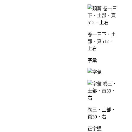
卷一三下．土
部．頁512．
上右
字彙
卷三．土部．
頁39．右
正字通