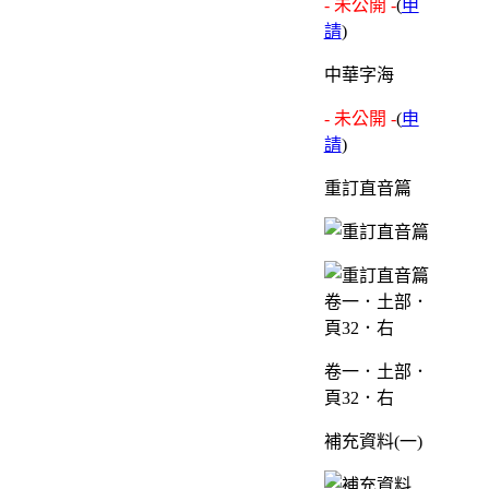
- 未公開 -
(
申
請
)
中華字海
- 未公開 -
(
申
請
)
重訂直音篇
卷一．土部．
頁32．右
補充資料(一)