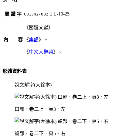
𪙍
齒-10-25
異 體 字
C01342-002
〔關鍵文獻〕
內 容
《
集韻
》。
《
中文大辭典
》。
形體資料表
說文解字(大徐本)
口部．卷二上．頁3．左
齒部．卷二下．頁5．右