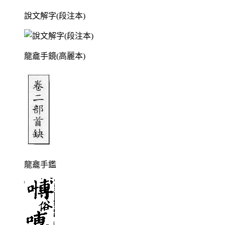
說文解字(段注本)
龍龕手鏡(高麗本)
龍龕手鑑