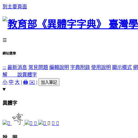
到主要頁面
☰
網站選單
:::
最新消息
常見問題
編輯說明
字典附錄
使用說明
顯示模式
網
解 說
異體字
小
中
大
|
🖨️
✉️
|
加入筆記
異體字
𠽢
𪙍
𪚂
𪚈
說 明