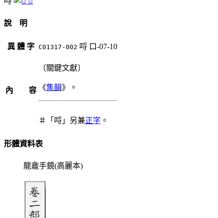
哷
𠻜
說 明
異 體 字
哷
口-07-10
C01317-002
〔關鍵文獻〕
《
集韻
》。
內 容
＃「哷」另兼
正字
。
形體資料表
龍龕手鏡(高麗本)