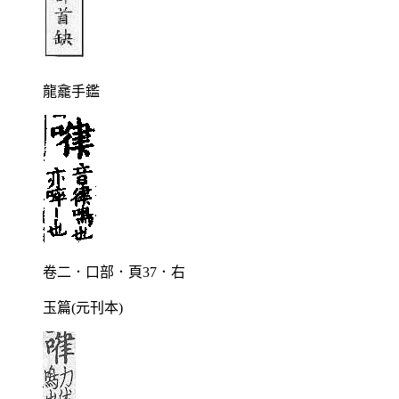
龍龕手鑑
卷二．口部．頁37．右
玉篇(元刊本)