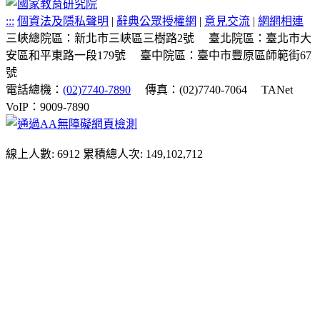
:::
個資法及隱私聲明
|
辭典公眾授權網
|
意見交流
|
網網相連
三峽總院區：新北市三峽區三樹路2號
臺北院區：臺北市大
安區和平東路一段179號
臺中院區：臺中市豐原區師範街67
號
電話總機：
(02)7740-7890
傳真：(02)7740-7064
TANet
VoIP：9009-7890
線上人數: 6912
累積總人次: 149,102,712