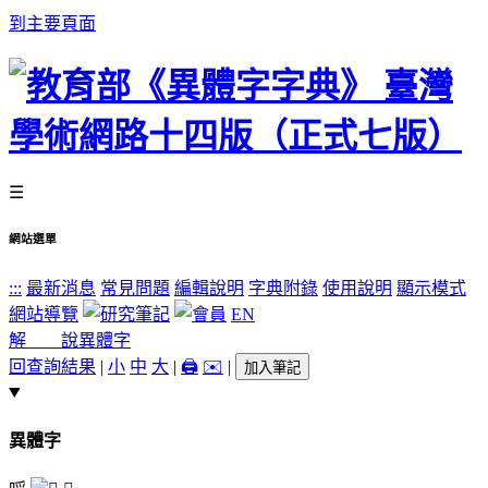
到主要頁面
☰
網站選單
:::
最新消息
常見問題
編輯說明
字典附錄
使用說明
顯示模式
網站導覽
EN
解 說
異體字
回查詢結果
|
小
中
大
|
🖨️
✉️
|
加入筆記
異體字