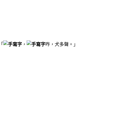
「
，
咋，犬多聲。」