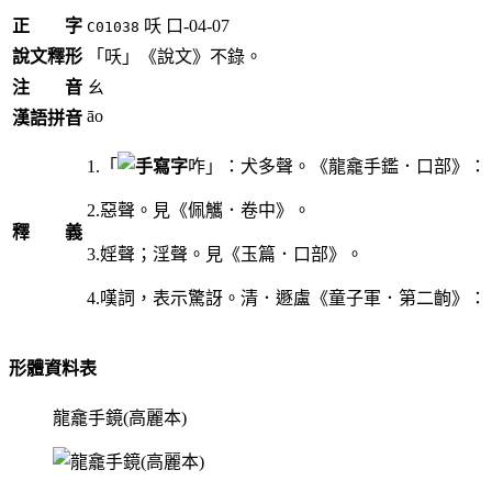
正 字
㕭
口-04-07
C01038
說文釋形
「㕭」《說文》不錄。
注 音
ㄠ
āo
漢語拼音
1.「
咋」：犬多聲。《龍龕手鑑．口部》：
2.惡聲。見《佩觿．卷中》。
釋 義
3.婬聲；淫聲。見《玉篇．口部》。
4.嘆詞，表示驚訝。清．遯盧《童子軍．第二齣》：
形體資料表
龍龕手鏡(高麗本)