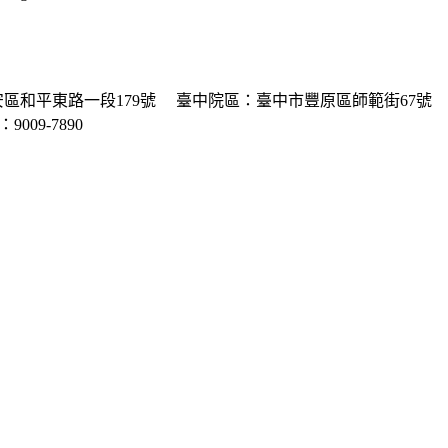
區和平東路一段179號
臺中院區：臺中市豐原區師範街67號
P：9009-7890