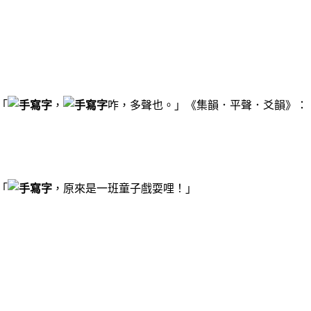
「
，
咋，多聲也。」《集韻．平聲．爻韻》：
「
，原來是一班童子戲耍哩！」