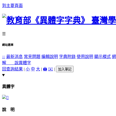
到主要頁面
☰
網站選單
:::
最新消息
常見問題
編輯說明
字典附錄
使用說明
顯示模式
網
解 說
異體字
回查詢結果
|
小
中
大
|
🖨️
✉️
|
加入筆記
異體字
說 明