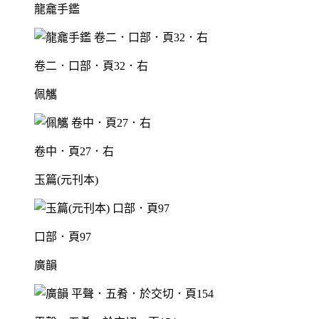
龍龕手鑑
卷二．口部．頁32．右
佩觿
卷中．頁27．右
玉篇(元刊本)
口部．頁97
廣韻