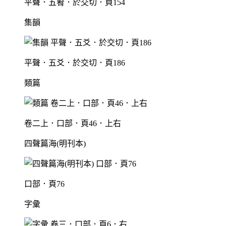
平聲．五肴．於交切．頁154
集韻
平聲．五爻．於交切．頁186
類篇
卷二上．口部．頁46．上右
四聲篇海(明刊本)
口部．頁76
字彙