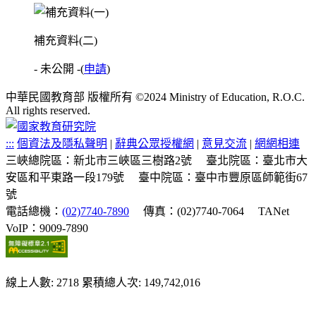
補充資料(二)
- 未公開 -
(
申請
)
中華民國教育部 版權所有 ©2024 Ministry of Education, R.O.C.
All rights reserved.
:::
個資法及隱私聲明
|
辭典公眾授權網
|
意見交流
|
網網相連
三峽總院區：新北市三峽區三樹路2號
臺北院區：臺北市大
安區和平東路一段179號
臺中院區：臺中市豐原區師範街67
號
電話總機：
(02)7740-7890
傳真：(02)7740-7064
TANet
VoIP：9009-7890
線上人數: 2718
累積總人次: 149,742,016