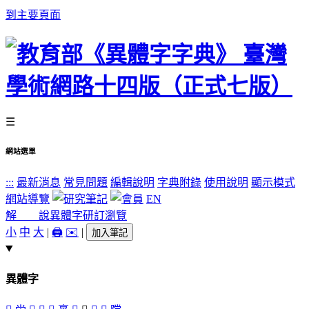
到主要頁面
☰
網站選單
:::
最新消息
常見問題
編輯說明
字典附錄
使用說明
顯示模式
網站導覽
EN
解 說
異體字
研訂瀏覽
小
中
大
|
🖨️
✉️
|
加入筆記
異體字