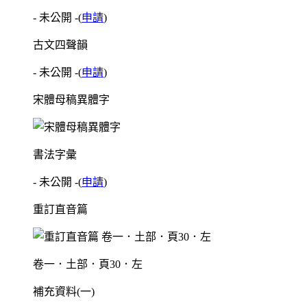
- 未公開 -
(
申請
)
古文四聲韻
- 未公開 -
(
申請
)
宋體母稿異體字
書法字彙
- 未公開 -
(
申請
)
重訂直音篇
卷一．土部．頁30．左
補充資料(一)