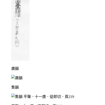
廣韻
集韻