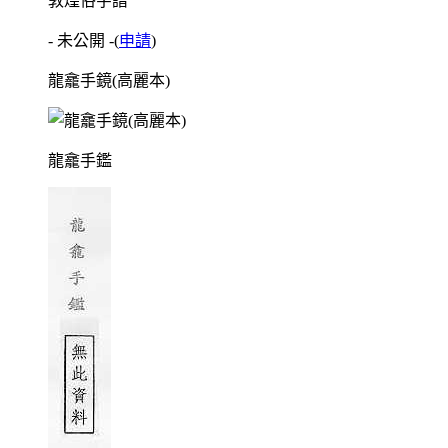
敦煌俗字譜
- 未公開 -
(
申請
)
龍龕手鏡(高麗本)
龍龕手鑑