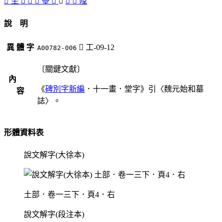
󱀦
坣
󱀥
󱀧
󱀠
㙶
󱀤
󱀣
󱀡
󱀢
隚
說 明
異 體 字
󱀣
工-09-12
A00782-006
〔關鍵文獻〕
內
《
碑別字新編
．十一畫．堂字》引〈魏元始和墓
容
誌〉。
形體資料表
說文解字(大徐本)
土部．卷一三下．頁4．右
說文解字(段注本)