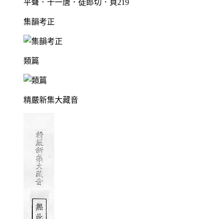
平聲．十一唐．徒郎切．頁219
集韻考正
類篇
精嚴新集大藏音