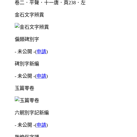
卷二．平聲．十一唐．頁238．左
金石文字辨異
偏類碑別字
- 未公開 -
(
申請
)
碑別字新編
- 未公開 -
(
申請
)
玉篇零卷
六朝別字記新編
- 未公開 -
(
申請
)