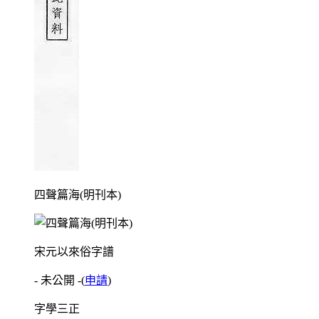
四聲篇海(明刊本)
宋元以來俗字譜
- 未公開 -
(
申請
)
字學三正