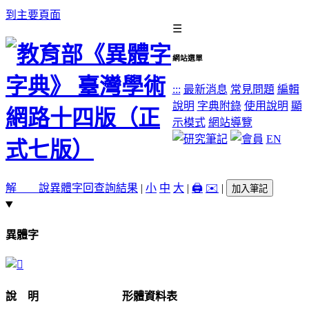
到主要頁面
☰
網站選單
:::
最新消息
常見問題
編輯
說明
字典附錄
使用說明
顯
示模式
網站導覽
EN
解 說
異體字
回查詢結果
|
小
中
大
|
🖨️
✉️
|
加入筆記
異體字
說 明
形體資料表