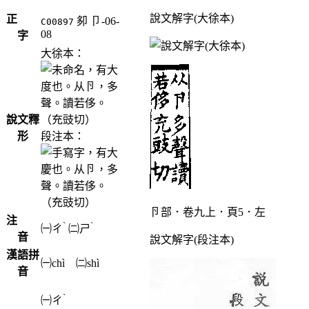
說文解字(大徐本)
正
卶
卩-06-
C00897
08
字
大徐本：
，有大
度也。从卪，多
聲。讀若侈。
說文釋
（充豉切）
形
段注本：
，有大
慶也。从卪，多
聲。讀若侈。
（充豉切）
卪部．卷九上．頁5．左
注
ˋ
ˋ
㈠
ㄔ
㈡
ㄕ
音
說文解字(段注本)
漢語拼
㈠chì ㈡shì
音
ˋ
㈠
ㄔ