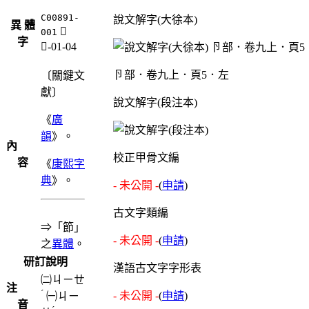
C00891-
說文解字(大徐本)
異 體
𢎟
001
字
弓-01-04
卪部．卷九上．頁5．左
〔關鍵文
獻〕
說文解字(段注本)
《
廣
韻
》。
內
校正甲骨文編
容
《
康熙字
典
》。
- 未公開 -
(
申請
)
古文字類編
⇒「節」
- 未公開 -
(
申請
)
之
異體
。
研訂說明
漢語古文字字形表
㈡
ㄐㄧㄝ
注
ˊ
- 未公開 -
(
申請
)
㈠
ㄐㄧ
音