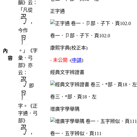
韻》云：
「凡從
正字通
，
今作
卷一．卩部．子下．頁102.0
康熙字典(校正本)
。」《字
內
彙．弓
容
- 未公開 -
(
申請
)
部》亦
經典文字辨證書
云：
即
卷三．*部．頁18．左
字。《正
增廣字學舉隅
字通．弓
部》
卷一．五字辨似．頁111
，