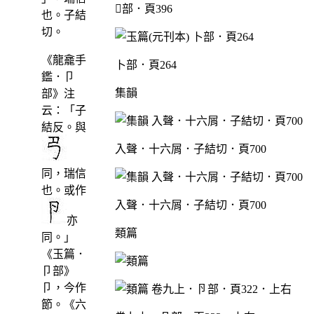
部．頁396
也。子結
切。
《龍龕手
卜部．頁264
鑑．卩
集韻
部》注
云：「子
結反。與
入聲．十六屑．子結切．頁700
同，瑞信
也。或作
入聲．十六屑．子結切．頁700
亦
類篇
同。」
《玉篇．
卩部》
卩，今作
節。《六