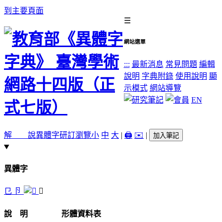
到主要頁面
☰
網站選單
:::
最新消息
常見問題
編輯
說明
字典附錄
使用說明
顯
示模式
網站導覽
EN
解 說
異體字
研訂瀏覽
小
中
大
|
🖨️
✉️
|
加入筆記
異體字
㔾
卪
𢎟
說 明
形體資料表