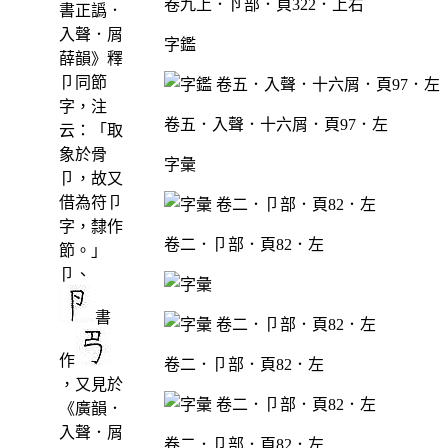
卷九上．卪部．頁322．上右
書正譌．
入聲．屑
字鑑
薛韻》釋
卩同節
字，注
卷五．入聲．十六屑．頁97．左
云：「取
象於骨
字彙
卩，故又
借為符卩
字，隸作
卷二．卩部．頁82．左
節。」
卩、
書
作
卷二．卩部．頁82．左
，又見於
《廣韻．
入聲．屑
卷二．卩部．頁82．左