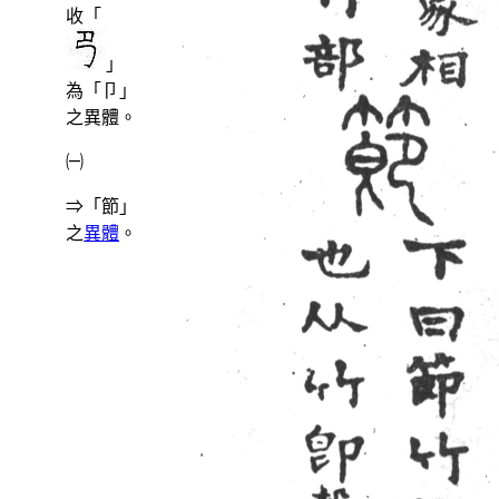
收「
」
為「卩」
之異體。
㈠
⇒「節」
之
異體
。