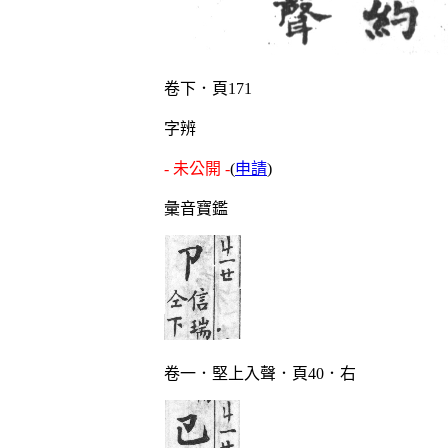
卷下．頁171
字辨
- 未公開 -
(
申請
)
彙音寶鑑
卷一．堅上入聲．頁40．右