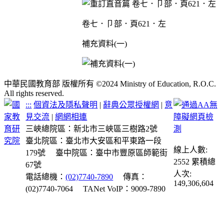
卷七．卩部．頁621．左
補充資料(一)
中華民國教育部 版權所有 ©2024 Ministry of Education, R.O.C.
All rights reserved.
:::
個資法及隱私聲明
|
辭典公眾授權網
|
意
見交流
|
網網相連
三峽總院區：新北市三峽區三樹路2號
臺北院區：臺北市大安區和平東路一段
線上人數:
179號
臺中院區：臺中市豐原區師範街
2552
累積總
67號
人次:
電話總機：
(02)7740-7890
傳真：
149,306,604
(02)7740-7064
TANet VoIP：9009-7890