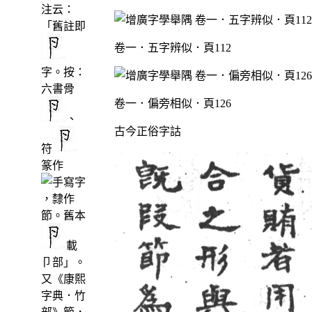
注云：
「舊註即
卷一．五字辨似．頁112
字。按：
六書骨
卷一．偏旁相似．頁126
、
古今正俗字詁
符
篆作
，隸作
節。舊本
載
卩部」。
又《康熙
字典．竹