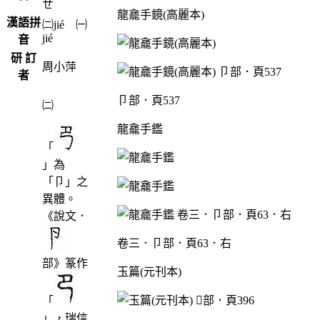
ˊ
ㄝ
龍龕手鏡(高麗本)
漢語拼
㈡jié ㈠
jié
音
研 訂
周小萍
者
卩部．頁537
㈡
龍龕手鑑
「
」為
「卩」之
異體。
《說文．
卷三．卩部．頁63．右
部》篆作
玉篇(元刊本)
「
」，瑞信