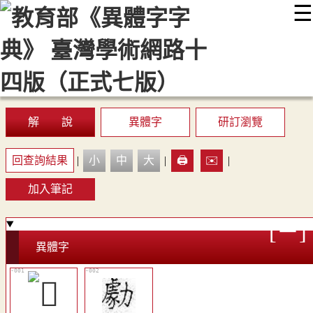
☰
:::
最新消息
常見問題
編輯說明
字典附錄
使用說明
顯示模式
網站導覽
EN
解 說
異體字
研訂瀏覽
回查詢結果
|
小
中
大
|
🖨️
✉️
|
加入筆記
異體字