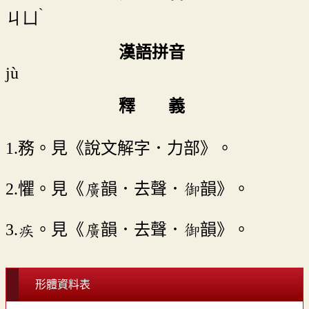
ˋ
ㄐㄩ
漢語拼音
jù
釋 義
1.務。見《說文解字．力部》。
2.懼。見《廣韻．去聲．御韻》。
3.疾。見《廣韻．去聲．御韻》。
形體資料表