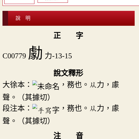
說 明
正 字
勮
C00779
力-13-15
說文釋形
大徐本：
，務也。从力，豦
聲。（其據切）
段注本：
，務也。从力，豦
聲。（其據切）
注 音