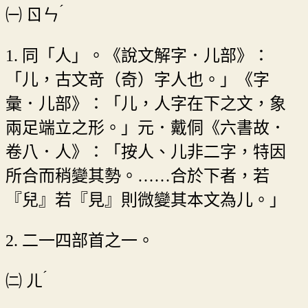
ˊ
㈠
ㄖㄣ
1. 同「人」。《說文解字．儿部》：
「儿，古文竒（奇）字人也。」《字
彙．儿部》：「儿，人字在下之文，象
兩足端立之形。」元．戴侗《六書故．
卷八．人》：「按人、儿非二字，特因
所合而稍變其勢。……合於下者，若
『兒』若『見』則微變其本文為儿。」
2. 二一四部首之一。
ˊ
㈡
ㄦ