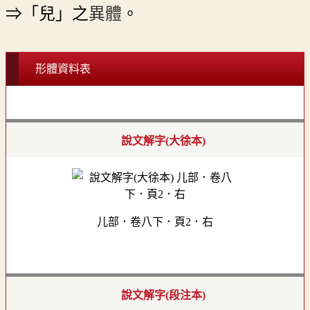
⇒「兒」之
異體
。
形體資料表
說文解字(大徐本)
儿部．卷八下．頁2．右
說文解字(段注本)