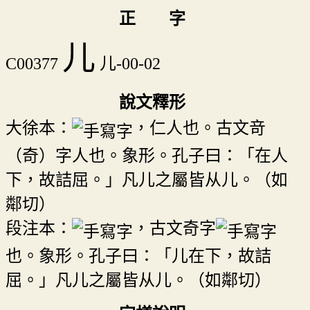
正 字
儿
C00377
儿-00-02
說文釋形
大徐本：
，仁人也。古文竒
（奇）字人也。象形。孔子曰：「在人
下，故詰屈。」凡儿之屬皆从儿。（如
鄰切）
段注本：
，古文奇字
也。象形。孔子曰：「儿在下，故詰
屈。」凡儿之屬皆从儿。（如鄰切）