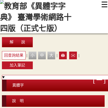
☰
:::
最新消息
常見問題
編輯說明
字典附錄
使用說明
顯示模式
網站導覽
EN
解 說
回查詢結果
|
小
中
大
|
🖨️
✉️
|
加入筆記
異體字
說 明