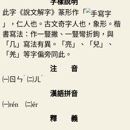
字樣說明
此字《說文解字》篆形作「
」，仁人也。古文奇字人也，象形。楷
書寫法：作一豎撇、一豎彎折鉤，與
「几」寫法有異。「亮」、「兒」、
「羌」等字偏旁同此。
注 音
ˊ
ˊ
㈠
ㄖㄣ
㈡
ㄦ
漢語拼音
㈠rén ㈡ér
釋 義