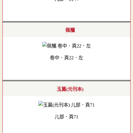
佩觿
卷中．頁22．左
玉篇(元刊本)
儿部．頁71