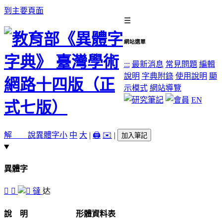
到主要頁面
☰
網站選單
:::
最新消息
常見問題
編輯
說明
字典附錄
使用說明
顯
示模式
網站導覽
EN
解 說
異體字
小
中
大
|
🖨️
✉️
|
加入筆記
異體字
𠋽
󰏈
㣵
达
說 明
形體資料表