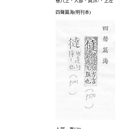
卷八上．人部．頁287．上左
四聲篇海(明刊本)