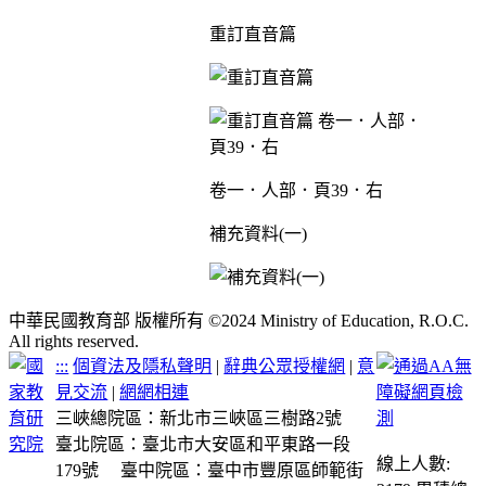
重訂直音篇
卷一．人部．頁39．右
補充資料(一)
中華民國教育部 版權所有 ©2024 Ministry of Education, R.O.C.
All rights reserved.
:::
個資法及隱私聲明
|
辭典公眾授權網
|
意
見交流
|
網網相連
三峽總院區：新北市三峽區三樹路2號
臺北院區：臺北市大安區和平東路一段
線上人數:
179號
臺中院區：臺中市豐原區師範街