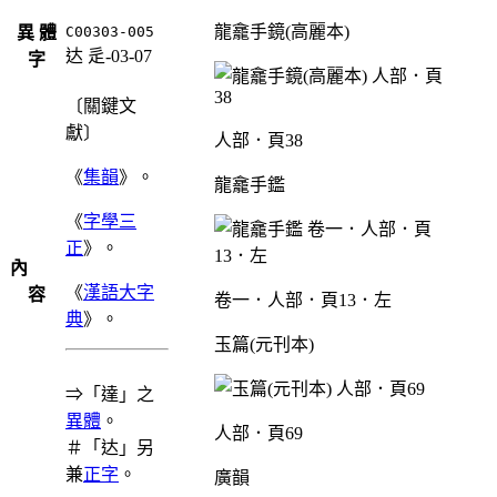
龍龕手鏡(高麗本)
異 體
C00303-005
达
辵-03-07
字
〔關鍵文
獻〕
人部．頁38
《
集韻
》。
龍龕手鑑
《
字學三
正
》。
內
《
漢語大字
容
卷一．人部．頁13．左
典
》。
玉篇(元刊本)
⇒「達」之
異體
。
人部．頁69
＃「达」另
兼
正字
。
廣韻