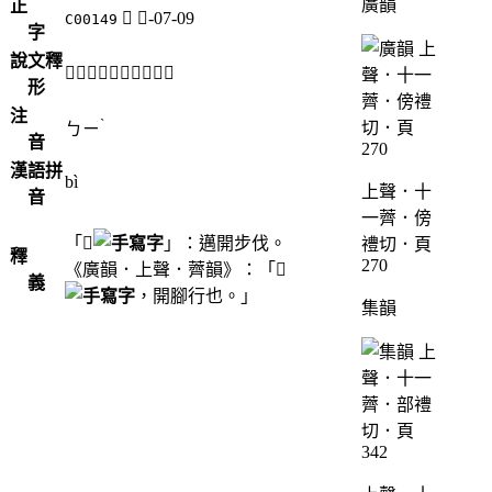
廣韻
正
𠈺
人-07-09
C00149
字
說文釋
「𠈺」《說文》不錄。
形
注
ˋ
ㄅㄧ
音
漢語拼
bì
上聲．十
音
一薺．傍
「
𠈺
」：邁開步伐。
禮切．頁
釋
270
《廣韻．上聲．薺韻》：「
𠈺
義
，開腳行也。」
集韻