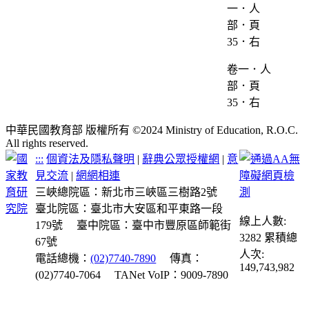
卷一．人
部．頁
35．右
中華民國教育部 版權所有 ©2024 Ministry of Education, R.O.C.
All rights reserved.
:::
個資法及隱私聲明
|
辭典公眾授權網
|
意
見交流
|
網網相連
三峽總院區：新北市三峽區三樹路2號
臺北院區：臺北市大安區和平東路一段
線上人數:
179號
臺中院區：臺中市豐原區師範街
3282
累積總
67號
人次:
電話總機：
(02)7740-7890
傳真：
149,743,982
(02)7740-7064
TANet VoIP：9009-7890