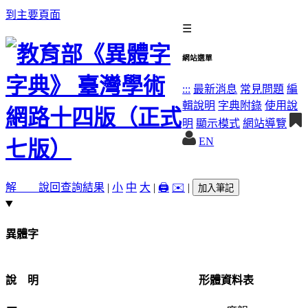
到主要頁面
☰
網站選單
:::
最新消息
常見問題
編
輯說明
字典附錄
使用說
明
顯示模式
網站導覽
EN
解 說
回查詢結果
|
小
中
大
|
🖨️
✉️
|
加入筆記
異體字
說 明
形體資料表