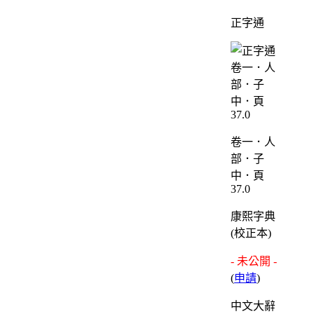
正字通
卷一．人
部．子
中．頁
37.0
康熙字典
(校正本)
- 未公開 -
(
申請
)
中文大辭