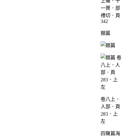
上聲．十
一薺．部
禮切．頁
342
類篇
卷八上．
人部．頁
283．上
左
四聲篇海