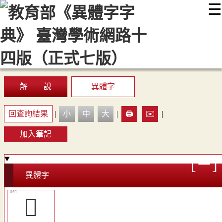
☰
:::
最新消息
常見問題
編輯說明
字典附錄
使用說明
顯示模式
網站導覽
EN
解 說
異體字
回查詢結果
|
小
中
大
|
🖨️
✉️
|
加入筆記
異體字
𠈖