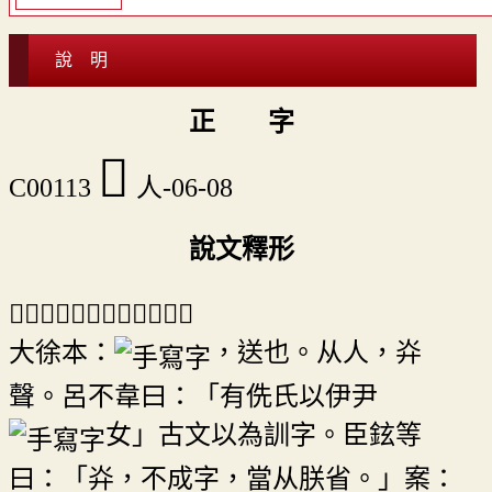
說 明
正 字
𠈪
C00113
人-06-08
說文釋形
「𠈪」《說文》作「㑞」。
大徐本：
，送也。从人，灷
聲。呂不韋曰：「有侁氏以伊尹
女」古文以為訓字。臣鉉等
曰：「灷，不成字，當从朕省。」案：