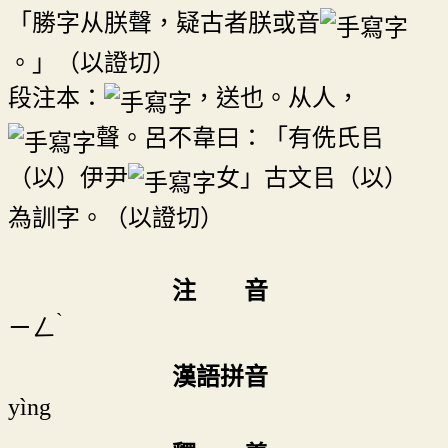
「勝字从朕聲，疑古者朕或音
。」（以證切）
段注本：
，送也。从人，
聲。呂不韋曰：「有侁氏㠯
（以）伊尹
女」古文㠯（以）
為訓字。（以證切）
注 音
ˋ
ㄧㄥ
漢語拼音
yìng