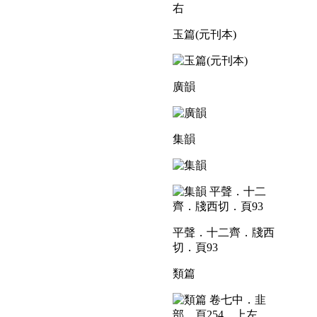
右
玉篇(元刊本)
廣韻
集韻
平聲．十二齊．牋西
切．頁93
類篇