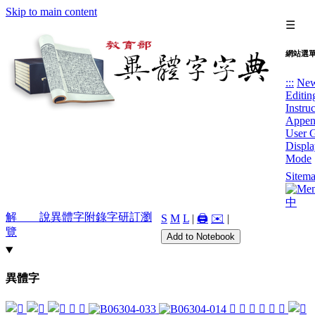
Skip to main content
☰
網站選
:::
Ne
Editin
Instru
Appen
User 
Displa
Mode
Sitem
中
解 說
異體字
附錄字
研訂瀏
S
M
L
|
🖨️
✉️
|
覽
Add to Notebook
異體字
𦦏
󸣂
𧅠
󸣉
𧅴
𧅱
󸣈
󸣁