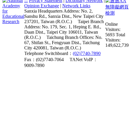
:::
Privacy Statement
|
Dictionary Network
|
Opinion Exchange
|
Network Links
Sanxia Headquarters Address: No. 2,
Sanshu Rd., Sanxia Dist., New Taipei City
237201, Taiwan (R.O.C.)
Taipei Branch
Online
Address: No. 179, Sec. 1, Heping E. Rd.,
Visitors:
Daan Dist., Taipei City 106011, Taiwan
5693
Total
(R.O.C.)
Taichung Branch Offices: No.
Visitors:
67, Shifan St., Fengyuan Dist., Taichung
149,622,739
City 420081, Taiwan (R.O.C.)
Telephone Switchboard：
(02)7740-7890
Fax：(02)7740-7064
TANet VoIP：
9009-7890