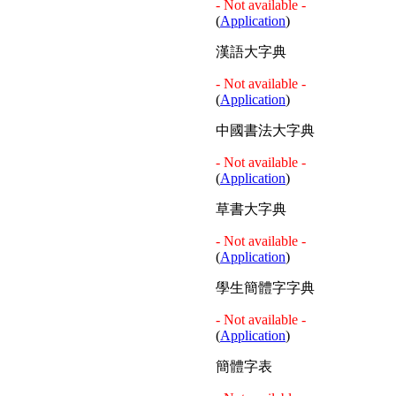
- Not available -
(
Application
)
漢語大字典
- Not available -
(
Application
)
中國書法大字典
- Not available -
(
Application
)
草書大字典
- Not available -
(
Application
)
學生簡體字字典
- Not available -
(
Application
)
簡體字表