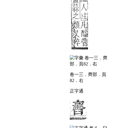
卷一三．齊部．頁
82．右
正字通