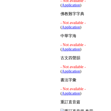
- Not available -
(
Application
)
佛教難字字典
- Not available -
(
Application
)
中華字海
- Not available -
(
Application
)
古文四聲韻
- Not available -
(
Application
)
書法字彙
- Not available -
(
Application
)
重訂直音篇