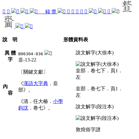
𩐇
䪠
𩐊
䪢
韲
𠬘
䪡
䪣
𩐊
𩐋
𩐓
說 明
形體資料表
說文解字(大徐本)
異 體
B06304-036
字
韭-13-22
〔關鍵文獻〕
《
漢語大字典
．韭
內
韭部．卷七下．頁1．
部》。
容
左
《清．任大椿．
小學
說文解字(段注本)
鈎沈
．卷七》。
敦煌俗字譜