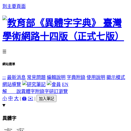
到主要頁面
☰
網站選單
:::
最新消息
常見問題
編輯說明
字典附錄
使用說明
顯示模式
網站導覽
EN
解 說
異體字
附錄字
研訂瀏覽
小
中
大
|
🖨️
✉️
|
加入筆記
異體字