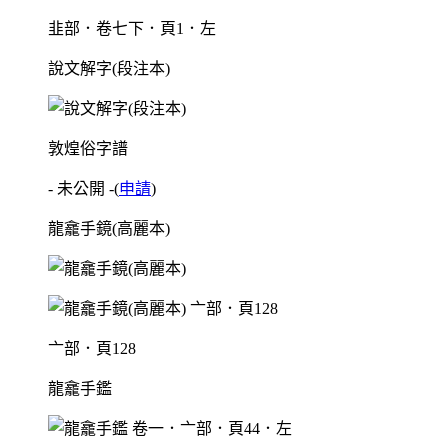
韭部．卷七下．頁1．左
說文解字(段注本)
敦煌俗字譜
- 未公開 -
(
申請
)
龍龕手鏡(高麗本)
亠部．頁128
龍龕手鑑