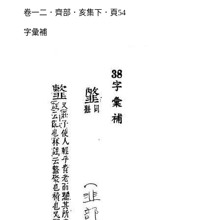
卷一二．齊部．亥集下．頁54
字彙補