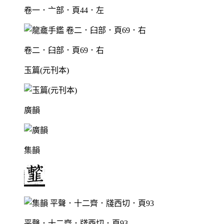
卷一．亠部．頁44．左
卷二．臼部．頁69．右
玉篇(元刊本)
廣韻
集韻
平聲．十二齊．牋西切．頁93