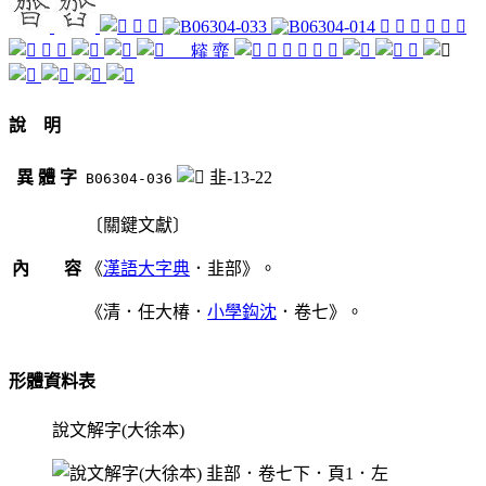
𦦏
󸣂
𧅠
󸣉
𧅴
𧅱
󸣈
󸣁
𩐇
䪠
𩐊
䪢
韲
𠬘
䪡
䪣
𩐊
𩐋
𩐓
說 明
異 體 字
韭-13-22
B06304-036
〔關鍵文獻〕
內 容
《
漢語大字典
．韭部》。
《清．任大椿．
小學鈎沈
．卷七》。
形體資料表
說文解字(大徐本)