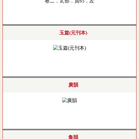
卷二．鼠部．頁65．左
玉篇(元刊本)
廣韻
集韻