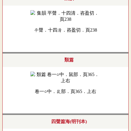
平聲．十四清．咨盈切．頁238
類篇
卷一○中．鼠部．頁365．上右
四聲篇海(明刊本)