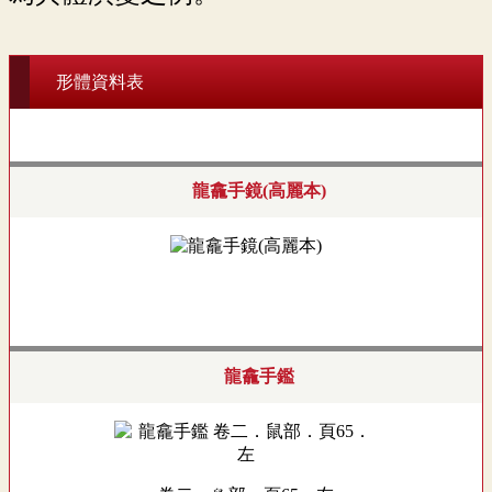
形體資料表
龍龕手鏡(高麗本)
龍龕手鑑