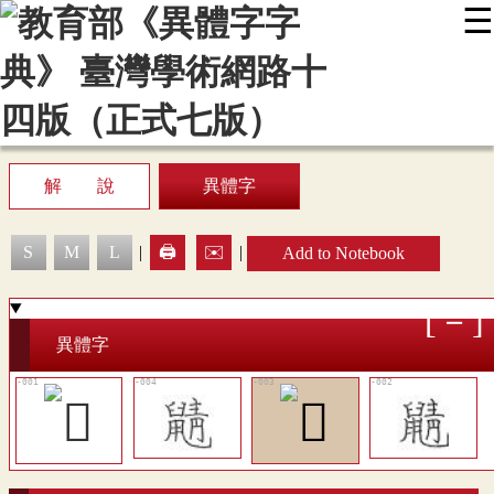
☰
:::
News
Editing Instructions
Appendix
User Guide
Display Mode
Sitemap
中
解 說
異體字
S
M
L
|
🖨️
✉️
|
Add to Notebook
異體字