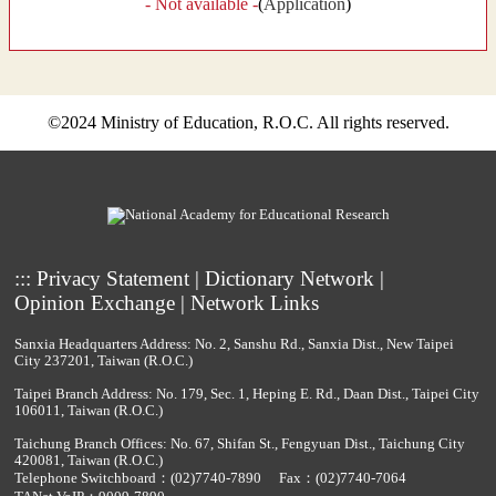
- Not available -
(
Application
)
©2024 Ministry of Education, R.O.C. All rights reserved.
:::
Privacy Statement
|
Dictionary Network
|
Opinion Exchange
|
Network Links
Sanxia Headquarters Address: No. 2, Sanshu Rd., Sanxia Dist., New Taipei
City 237201, Taiwan (R.O.C.)
Taipei Branch Address: No. 179, Sec. 1, Heping E. Rd., Daan Dist., Taipei City
106011, Taiwan (R.O.C.)
Taichung Branch Offices: No. 67, Shifan St., Fengyuan Dist., Taichung City
420081, Taiwan (R.O.C.)
Telephone Switchboard：
(02)7740-7890
Fax：(02)7740-7064