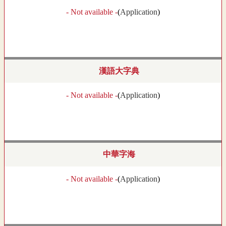
- Not available -
(
Application
)
漢語大字典
- Not available -
(
Application
)
中華字海
- Not available -
(
Application
)