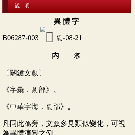
說 明
異 體 字
B06287-003
鼠-08-21
內 容
〔關鍵文獻〕
《
字彙
．鼠部》。
《
中華字海
．鼠部》。
凡同此偏旁，文獻多見類似變化，可視
為異體演變之例。