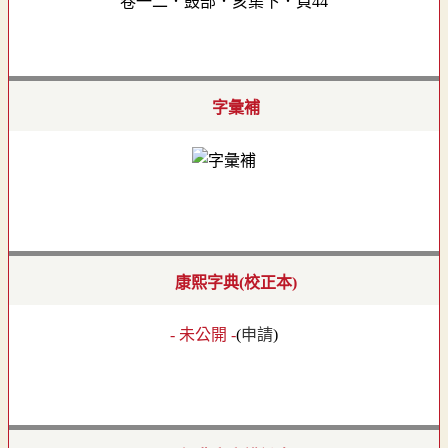
卷一二．鼓部．亥集下．頁44
字彙補
康熙字典(校正本)
- 未公開 -
(
申請
)