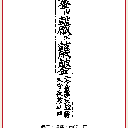
卷二．鼓部．頁67．右