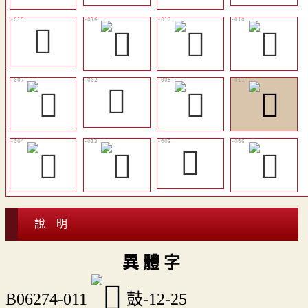
𪔑
𪔯
𥀽
說 明
異 體 字
B06274-011
鼓-12-25