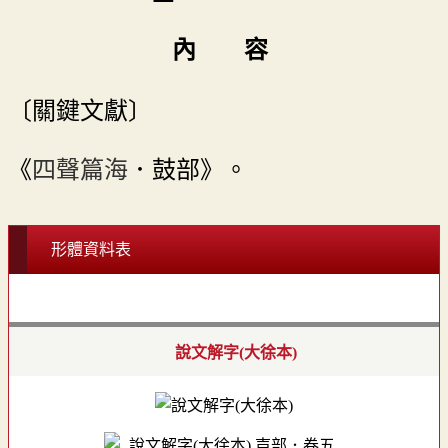
內 容
〔關鍵文獻〕
《
四聲篇海
．鼓部》。
形體資料表
說文解字(大徐本)