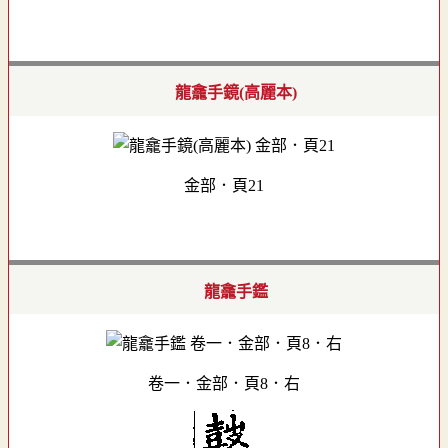
龍龕手鏡(高麗本)
金部．頁21
龍龕手鑑
卷一．金部．頁8．右