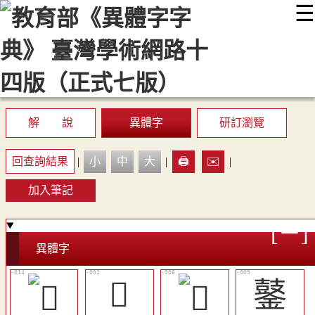
☰
:::
最新消息
常見問題
編輯說明
字典附錄
使用說明
顯示模式
網站導覽
EN
解 說
異體字
研訂瀏覽
回查詢結果
|
小
中
大
|
🖨️
✉️
|
加入筆記
異體字
𧒕
䥢