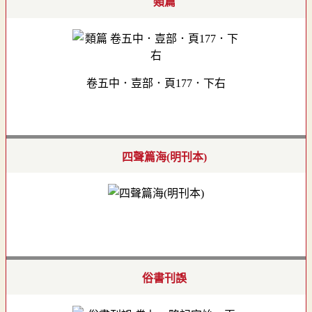
類篇
卷五中．壴部．頁177．下右
四聲篇海(明刊本)
俗書刊誤