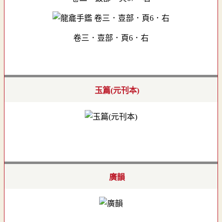
卷三．壴部．頁6．右
玉篇(元刊本)
廣韻