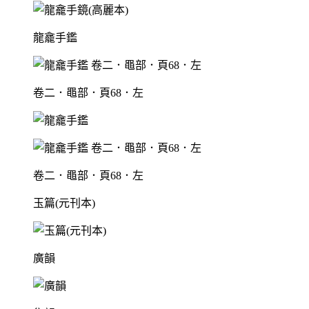
龍龕手鑑
卷二．黽部．頁68．左
卷二．黽部．頁68．左
玉篇(元刊本)
廣韻