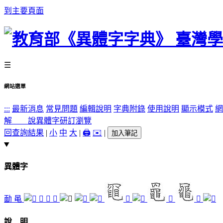
到主要頁面
☰
網站選單
:::
最新消息
常見問題
編輯說明
字典附錄
使用說明
顯示模式
網
解 說
異體字
研訂瀏覽
回查詢結果
|
小
中
大
|
🖨️
✉️
|
加入筆記
異體字
勔
黾
𦊣
𦋍
黾
𪓑
𪓖
𪓝
說 明