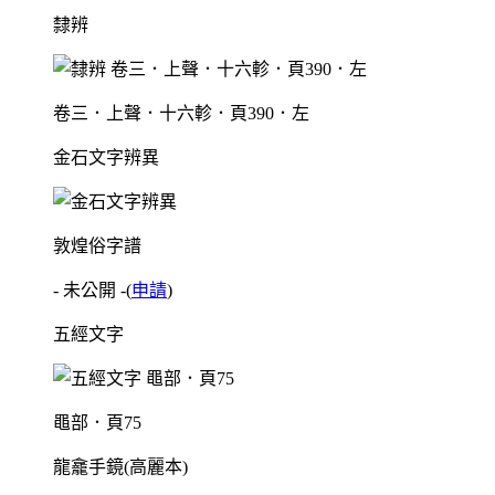
隸辨
卷三．上聲．十六軫．頁390．左
金石文字辨異
敦煌俗字譜
- 未公開 -
(
申請
)
五經文字
黽部．頁75
龍龕手鏡(高麗本)