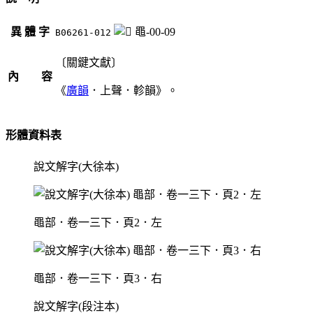
異 體 字
黽-00-09
B06261-012
〔關鍵文獻〕
內 容
《
廣韻
．上聲．軫韻》。
形體資料表
說文解字(大徐本)
黽部．卷一三下．頁2．左
黽部．卷一三下．頁3．右
說文解字(段注本)