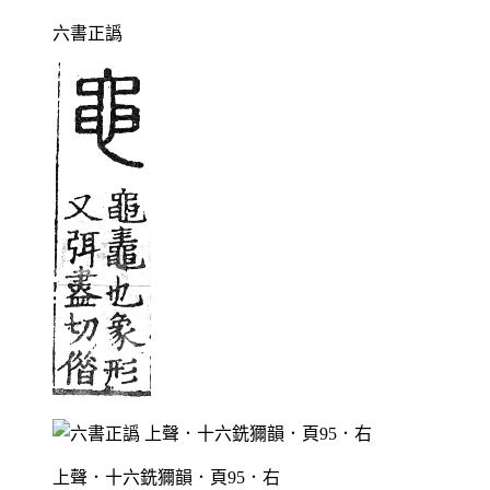
六書正譌
上聲．十六銑獮韻．頁95．右