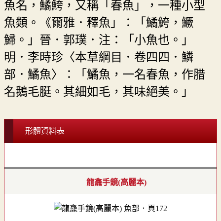
魚名，鱊鮬，又稱「春魚」，一種小型
魚類。《爾雅．釋魚」：「鱊鮬，鱖
鯞。」晉．郭璞．注：「小魚也。」
明．李時珍〈本草綱目．卷四四．鱗
部．鱊魚〉：「鱊魚，一名春魚，作腊
名鵝毛脡。其細如毛，其味絕美。」
形體資料表
龍龕手鏡(高麗本)