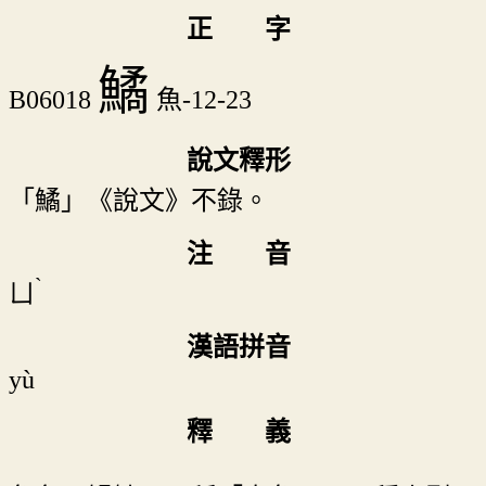
正 字
鱊
B06018
魚-12-23
說文釋形
「鱊」《說文》不錄。
注 音
ˋ
ㄩ
漢語拼音
yù
釋 義