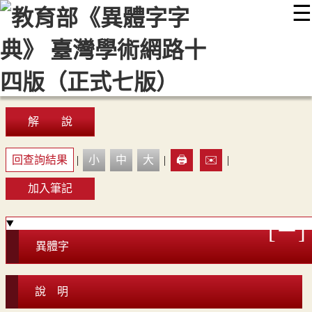
☰
:::
最新消息
常見問題
編輯說明
字典附錄
使用說明
顯示模式
網站導覽
EN
解 說
回查詢結果
|
小
中
大
|
🖨️
✉️
|
加入筆記
異體字
說 明