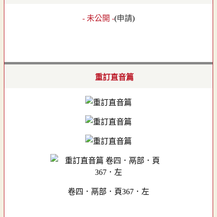
- 未公開 -
(
申請
)
重訂直音篇
卷四．鬲部．頁367．左