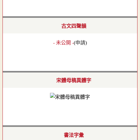
古文四聲韻
- 未公開 -
(
申請
)
宋體母稿異體字
書法字彙