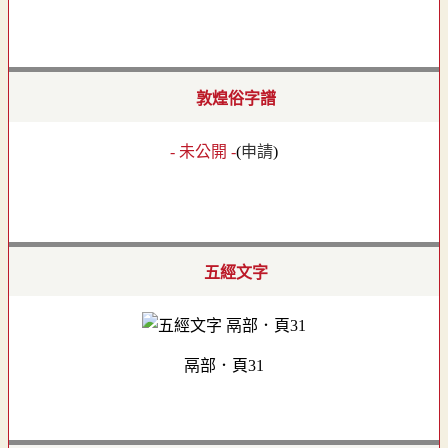
敦煌俗字譜
- 未公開 -
(
申請
)
五經文字
鬲部．頁31