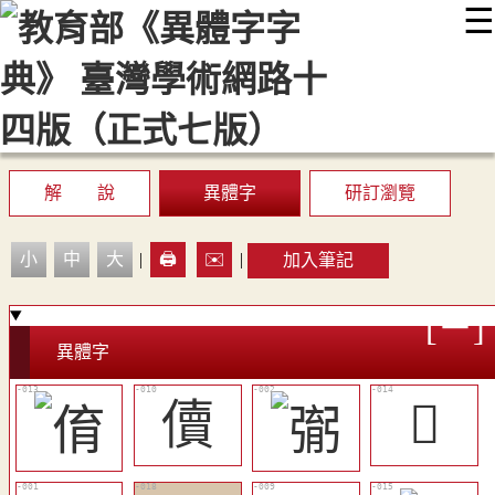
☰
:::
最新消息
常見問題
編輯說明
字典附錄
使用說明
顯示模式
網站導覽
EN
解 說
異體字
研訂瀏覽
小
中
大
|
🖨️
✉️
|
加入筆記
異體字
儥
𢑍