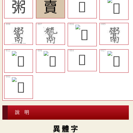
粥
𧶠
𩱌
𩱱
說 明
異 體 字