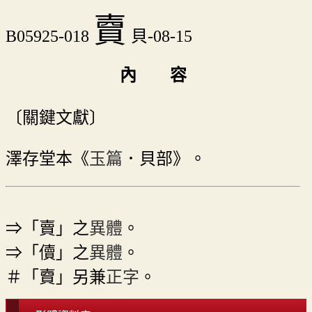
𧶠
B05925-018
貝-08-15
內 容
〔關鍵文獻〕
澤存堂本《
玉篇
．貝部》。
⇒「賣」之
異體
。
⇒「儥」之
異體
。
＃「𧶠」另兼
正字
。