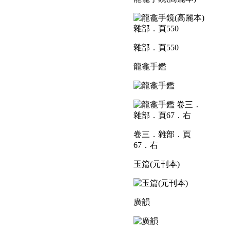
雜部．頁550
龍龕手鑑
卷三．雜部．頁
67．右
玉篇(元刊本)
廣韻