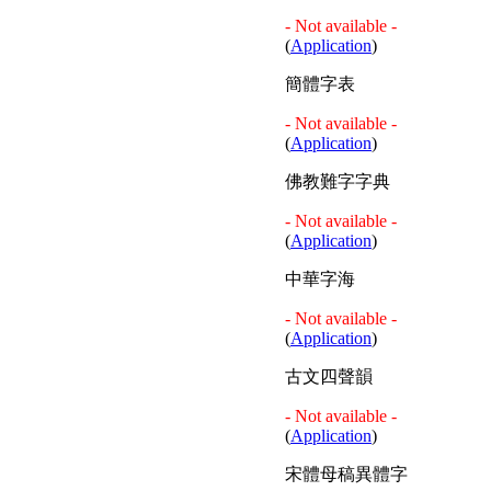
- Not available -
(
Application
)
簡體字表
- Not available -
(
Application
)
佛教難字字典
- Not available -
(
Application
)
中華字海
- Not available -
(
Application
)
古文四聲韻
- Not available -
(
Application
)
宋體母稿異體字