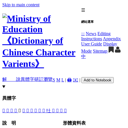
Skip to main content
☰
網站選單
:::
News
Editing
Instructions
Appendix
User Guide
Display
Mode
Sitemap
中
解 說
異體字
研訂瀏覽
S
M
L
|
🖨️
✉️
|
Add to Notebook
異體字
󰽝
󰽙
𡉄
󰽖
󰽘
󰽗
𡉠
󰽜
󰽞
󰽡
󰽛
扗
󰽟
󰽚
󰽠
𥩴
說 明
形體資料表