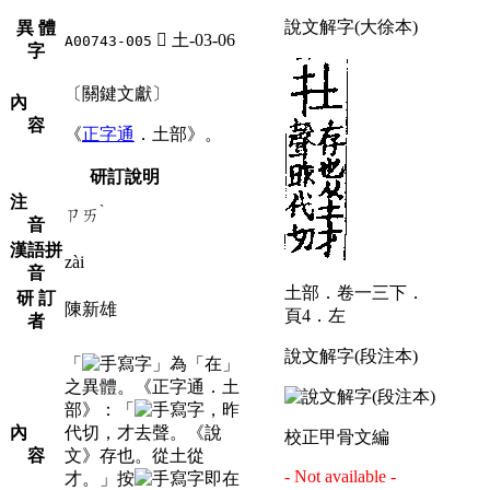
說文解字(大徐本)
異 體
󰽘
土-03-06
A00743-005
字
〔關鍵文獻〕
內
容
《
正字通
．土部》。
研訂說明
注
ˋ
ㄗㄞ
音
漢語拼
zài
音
土部．卷一三下．
研 訂
陳新雄
頁4．左
者
說文解字(段注本)
「
」為「在」
之異體。《正字通．土
部》：「
，昨
內
代切，才去聲。《說
校正甲骨文編
容
文》存也。從土從
- Not available -
才。」按
即在