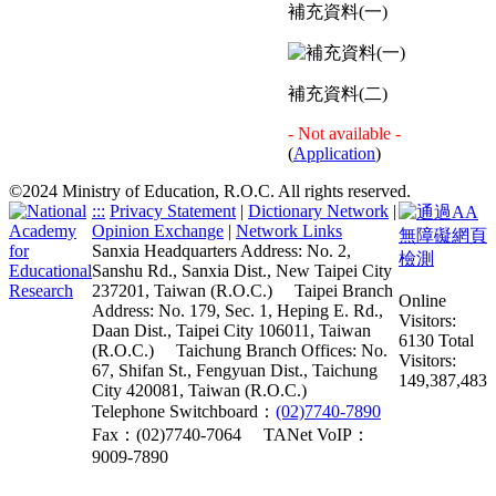
補充資料(一)
補充資料(二)
- Not available -
(
Application
)
©2024 Ministry of Education, R.O.C. All rights reserved.
:::
Privacy Statement
|
Dictionary Network
|
Opinion Exchange
|
Network Links
Sanxia Headquarters Address: No. 2,
Sanshu Rd., Sanxia Dist., New Taipei City
237201, Taiwan (R.O.C.)
Taipei Branch
Online
Address: No. 179, Sec. 1, Heping E. Rd.,
Visitors:
Daan Dist., Taipei City 106011, Taiwan
6130
Total
(R.O.C.)
Taichung Branch Offices: No.
Visitors:
67, Shifan St., Fengyuan Dist., Taichung
149,387,483
City 420081, Taiwan (R.O.C.)
Telephone Switchboard：
(02)7740-7890
Fax：(02)7740-7064
TANet VoIP：
9009-7890