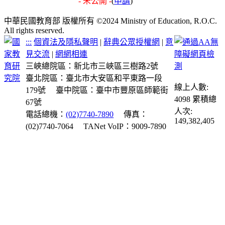
- 未公開 -
(
申請
)
中華民國教育部 版權所有 ©2024 Ministry of Education, R.O.C.
All rights reserved.
:::
個資法及隱私聲明
|
辭典公眾授權網
|
意
見交流
|
網網相連
三峽總院區：新北市三峽區三樹路2號
臺北院區：臺北市大安區和平東路一段
線上人數:
179號
臺中院區：臺中市豐原區師範街
4098
累積總
67號
人次:
電話總機：
(02)7740-7890
傳真：
149,382,405
(02)7740-7064
TANet VoIP：9009-7890