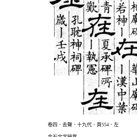
卷四．去聲．十九代．頁554．左
金石文字辨異