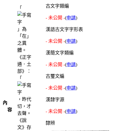
古文字類編
「
- 未公開 -
(
申請
)
」為
漢語古文字字形表
「在」
- 未公開 -
(
申請
)
之異
體。
漢簡文字類編
《正字
通．土
- 未公開 -
(
申請
)
部》：
古璽文編
「
- 未公開 -
(
申請
)
，昨代
漢隸字源
內
切，才
容
- 未公開 -
(
申請
)
去聲。
《說
隸辨
文》存