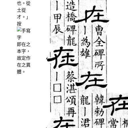
也。從
土從
才。」
按
即在之
本字，
故定作
在之異
體。