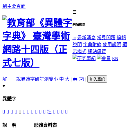
到主要頁面
☰
網站選單
:::
最新消息
常見問題
編輯
說明
字典附錄
使用說明
顯
示模式
網站導覽
EN
解 說
異體字
研訂瀏覽
小
中
大
|
🖨️
✉️
|
加入筆記
異體字
󰽝
󰽙
𡉄
󰽖
󰽘
󰽗
𡉠
󰽜
󰽞
󰽡
󰽛
扗
󰽟
󰽚
󰽠
𥩴
說 明
形體資料表