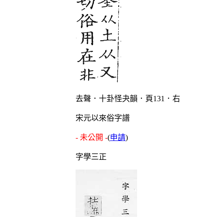
去聲．十卦怪夬韻．頁131．右
宋元以來俗字譜
- 未公開 -
(
申請
)
字學三正