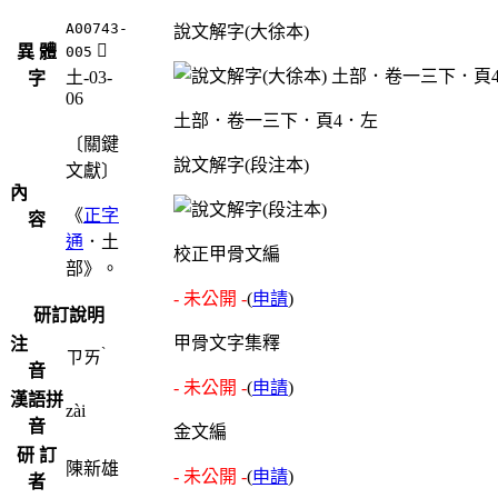
A00743-
說文解字(大徐本)
󰽘
異 體
005
土-03-
字
06
土部．卷一三下．頁4．左
〔關鍵
說文解字(段注本)
文獻〕
內
《
正字
容
通
．土
校正甲骨文編
部》。
- 未公開 -
(
申請
)
研訂說明
甲骨文字集釋
注
ˋ
ㄗㄞ
音
- 未公開 -
(
申請
)
漢語拼
zài
音
金文編
研 訂
陳新雄
- 未公開 -
(
申請
)
者