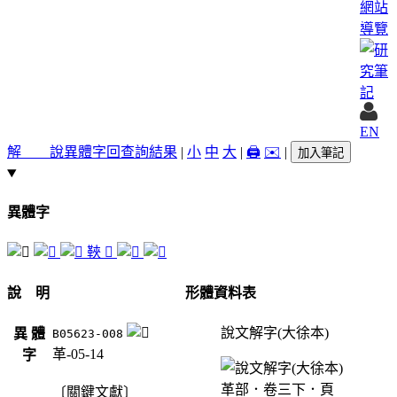
網站
導覽
EN
解 說
異體字
回查詢結果
|
小
中
大
|
🖨️
✉️
|
加入筆記
異體字
䩡
𪔮
說 明
形體資料表
說文解字(大徐本)
異 體
B05623-008
革-05-14
字
〔關鍵文獻〕