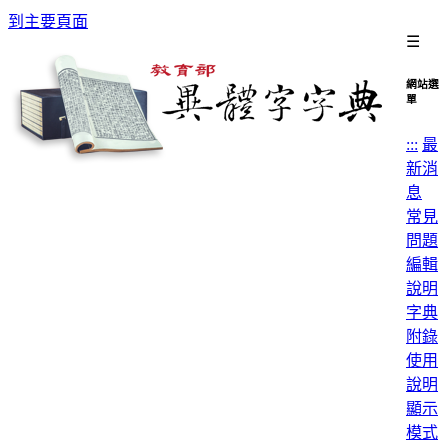
到主要頁面
☰
網站選
單
:::
最
新消
息
常見
問題
編輯
說明
字典
附錄
使用
說明
顯示
模式