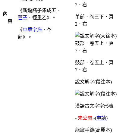
《新編諸子集成五．
內
革部．卷三下．頁
管子
．輕重乙》。
容
2．右
《
中華字海
．革
部》。
鼓部．卷五上．頁
7．右
說文解字(段注本)
漢語古文字字形表
- 未公開 -
(
申請
)
龍龕手鏡(高麗本)