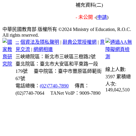
補充資料(二)
- 未公開 -
(
申請
)
中華民國教育部 版權所有 ©2024 Ministry of Education, R.O.C.
All rights reserved.
:::
個資法及隱私聲明
|
辭典公眾授權網
|
意
見交流
|
網網相連
三峽總院區：新北市三峽區三樹路2號
臺北院區：臺北市大安區和平東路一段
線上人數:
179號
臺中院區：臺中市豐原區師範街
3597
累積總
67號
人次:
電話總機：
(02)7740-7890
傳真：
149,042,510
(02)7740-7064
TANet VoIP：9009-7890